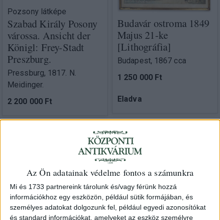
Pozsony látképe
Budavár ostroma 1849
Szabad Király Posony
Majus 21-ke
várossa. Ansicht der
[Lithográfia]
Königl: Frey-Stadt
Preszburg.
Budapest, 1867 cca
Pressburg, 1817. N.
1 250 000 Ft
Meidinger.
Eladva
2 200 000 Ft
Az Ön adatainak védelme fontos a számunkra
Mi és 1733 partnereink tárolunk és/vagy férünk hozzá
információkhoz egy eszközön, például sütik formájában, és
személyes adatokat dolgozunk fel, például egyedi azonosítókat
Gurk, Eduard
és standard információkat, amelyeket az eszköz személyre