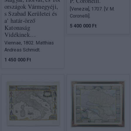
P. Coronelli.
országok Vármegyéji,
[Venezia], 1707. [V. M.
s Szabad Kerületei és
Coronelli].
a’ határ-örző
5 400 000 Ft
Katonaság
Vidékinek…
Viennae, 1802. Matthias
Andreas Schmidt.
1 450 000 Ft