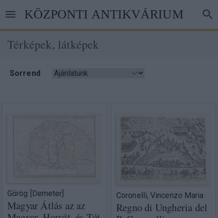
Ugrás
KÖZPONTI ANTIKVÁRIUM
a
tartalomra
Térképek, látképek
Morzsa
Sorrend
Görög [Demeter]
Coronelli, Vincenzo Maria
Magyar Átlás az az
Regno di Ungheria del
Magyar, Horvát, és Tót