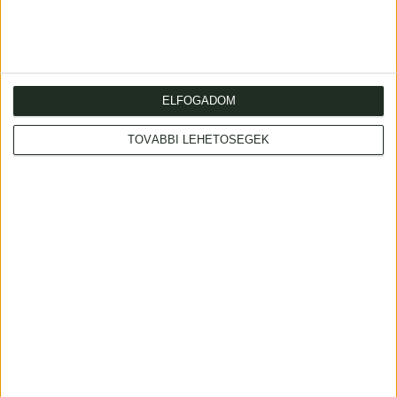
A föld két fél-
Homann, Johann Baptist
golyóbisa képe
Planiglobii Terrestris
cum Utroq
[Pesten, 1835, nyomtatta
Hemisphaerio Caelesti
Baumann]
Generalis
ELFOGADOM
280 000 Ft
Repraesentatio...
TOVÁBBI LEHETŐSÉGEK
Nuremberg, ca. 1720.
Eladva
420 000 Ft
Félretéve