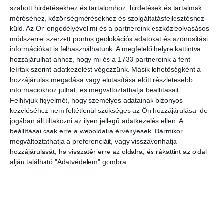
Pest és Buda látképe a
Hondius, Jodocus
szabott hirdetésekhez és tartalomhoz, hirdetések és tartalmak
Virginiae Item et
függővasúttal
méréséhez, közönségmérésekhez és szolgáltatásfejlesztéshez
Floridae Americae
küld.
Az Ön engedélyével mi és a partnereink eszközleolvasásos
1828
módszerrel szerzett pontos geolokációs adatokat és azonosítási
Provinciarum, nova
1 300 000 Ft
információkat is felhasználhatunk. A megfelelő helyre kattintva
Descriptio
hozzájárulhat ahhoz, hogy mi és a 1733 partnereink a fent
[Amstelodami, 1619.]
leírtak szerint adatkezelést végezzünk. Másik lehetőségként a
hozzájárulás megadása vagy elutasítása előtt részletesebb
900 000 Ft
információkhoz juthat, és megváltoztathatja beállításait.
Felhívjuk figyelmét, hogy személyes adatainak bizonyos
kezeléséhez nem feltétlenül szükséges az Ön hozzájárulása, de
jogában áll tiltakozni az ilyen jellegű adatkezelés ellen. A
beállításai csak erre a weboldalra érvényesek. Bármikor
megváltoztathatja a preferenciáit, vagy visszavonhatja
hozzájárulását, ha visszatér erre az oldalra, és rákattint az oldal
alján található "Adatvédelem" gombra.
Schedel, Hartmann
Buda fametszetű