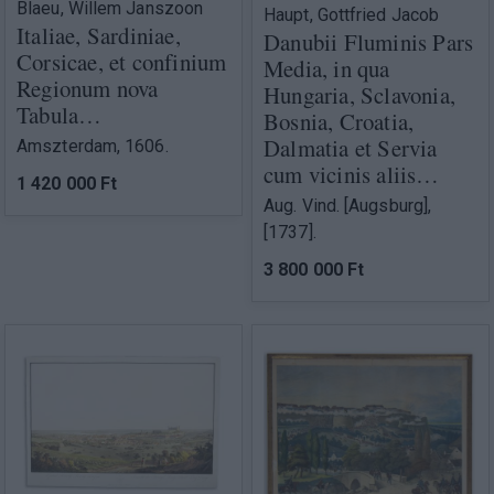
Blaeu, Willem Janszoon
Haupt, Gottfried Jacob
Italiae, Sardiniae,
Danubii Fluminis Pars
Corsicae, et confinium
Media, in qua
Regionum nova
Hungaria, Sclavonia,
Tabula…
Bosnia, Croatia,
Dalmatia et Servia
Amszterdam, 1606.
cum vicinis aliis…
1 420 000 Ft
Aug. Vind. [Augsburg],
[1737].
3 800 000 Ft