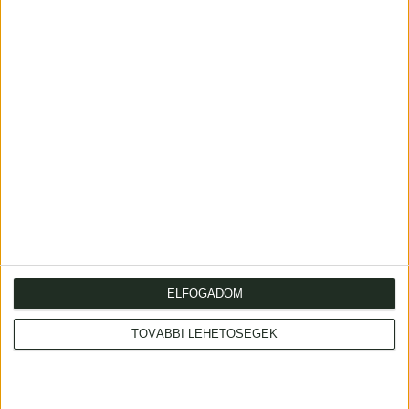
Pozsony látképe
Széchenyi István, gróf
Szabad Király Posony
Lovakrul [Széchényi
várossa. Ansicht der Königl:
dedikációjával Apponyi
Frey-Stadt Preszburg.
Antalnak]
Pressburg, 1817. N.
Pesten, 1828. Petrózai
Meidinger.
Trattner J. M. és Károlyi
István.
HUF 2 200 000
HUF 12 000 000
ELFOGADOM
TOVÁBBI LEHETŐSÉGEK
Andrásy, [Manó, gróf] Comte
Széchenyi István