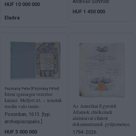
Andreas Schmidt.
HUF 10 000 000
HUF 1 450 000
Eladva
Pazmany Peter [Pázmány Péter]
Isteni igazsagra vezerleo
kalauz. Mellyet írt, -- iesuitak
Az Amerikai Egyesült
rendin valo tanito.
Államok elnökeinek
Posonban, 1613. [typ.
aláírásával ellátott
archiepiscopalis.]
dokumentumok gyűjteménye.
HUF 3 000 000
1794-2026