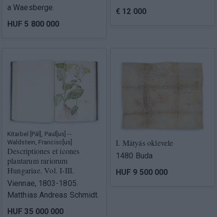
a Waesberge.
€ 12 000
HUF 5 800 000
Kitaibel [Pál], Paul[us] --
I. Mátyás oklevele
Waldstein, Francisc[us]
Descriptiones et icones
1480 Buda
plantarum rariorum
Hungariae. Vol. I-III.
HUF 9 500 000
Viennae, 1803-1805.
Matthias Andreas Schmidt.
HUF 35 000 000