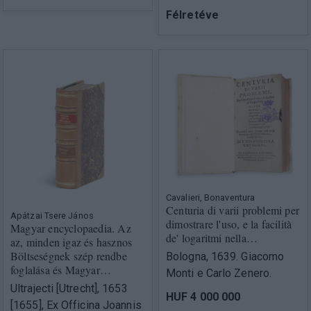
Félretéve
Cavalieri, Bonaventura
Centuria di varii problemi per
Apátzai Tsere János
dimostrare l'uso, e la facilità
Magyar encyclopaedia. Az
de' logaritmi nella…
az, minden igaz és hasznos
Böltseségnek szép rendbe
Bologna, 1639. Giacomo
foglalása és Magyar…
Monti e Carlo Zenero.
Ultrajecti [Utrecht], 1653
HUF 4 000 000
[1655], Ex Officina Joannis