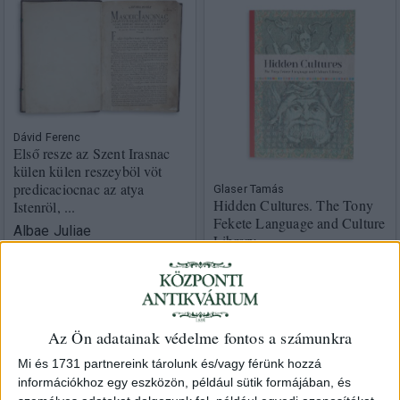
Dávid Ferenc
Első resze az Szent Irasnac
külen külen reszeyböl vöt
predicaciocnac az atya
Glaser Tamás
Hidden Cultures. The Tony
Istenröl, ...
Fekete Language and Culture
Albae Juliae
Library
[Gyulafehérvár], 1569.
Budapest, 2026, Központi
Gregorius Vagnerus (Typ.
Antikvárium [Gyoma, Kner]
Hoffhalter)
HUF 30 000
HUF 9 600 000
Az Ön adatainak védelme fontos a számunkra
Mi és 1731 partnereink tárolunk és/vagy férünk hozzá
információkhoz egy eszközön, például sütik formájában, és