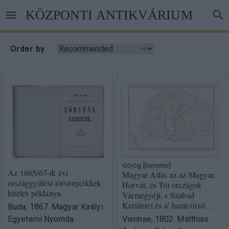
Skip
KÖZPONTI ANTIKVÁRIUM
to
main
content
Order by
Görög [Demeter]
Az 1865/67-ik évi
Magyar Átlás az az Magyar,
országgyűlési törvénycikkek
Horvát, és Tót országok
hiteles példánya
Vármegyéji, s Szabad
Kerületei és a’ határ-örző…
Buda, 1867. Magyar Királyi
Egyetemi Nyomda.
Viennae, 1802. Matthias