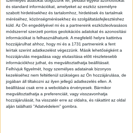
személyes adatokat dolgozunk fel, például egyedi azonosítókat
és standard információkat, amelyeket az eszköz személyre
szabott hirdetésekhez és tartalomhoz, hirdetések és tartalmak
méréséhez, közönségmérésekhez és szolgáltatásfejlesztéshez
küld.
Az Ön engedélyével mi és a partnereink eszközleolvasásos
módszerrel szerzett pontos geolokációs adatokat és azonosítási
információkat is felhasználhatunk. A megfelelő helyre kattintva
hozzájárulhat ahhoz, hogy mi és a 1731 partnereink a fent
leírtak szerint adatkezelést végezzünk. Másik lehetőségként a
hozzájárulás megadása vagy elutasítása előtt részletesebb
Janus Pannonius
József Attila
információkhoz juthat, és megváltoztathatja beállításait.
Iani Pannonii
Szépség koldusa – Egyedi
Felhívjuk figyelmét, hogy személyes adatainak bizonyos
Quinquecclesiensis episcopi,
díszkötésben, a költő első
kezeléséhez nem feltétlenül szükséges az Ön hozzájárulása, de
Sylva Panegyrica ad
szerelmének, Gebe Mártának
jogában áll tiltakozni az ilyen jellegű adatkezelés ellen. A
Guarinum Veronensem,
szóló ajándékozó…
beállításai csak erre a weboldalra érvényesek. Bármikor
praeceptorem…
Szeged, 1922. Koroknay
megváltoztathatja a preferenciáit, vagy visszavonhatja
Basileae, 1518. Apud Io.
hozzájárulását, ha visszatér erre az oldalra, és rákattint az oldal
HUF 14 000 000
Frobenivm.
alján található "Adatvédelem" gombra.
HUF 2 800 000