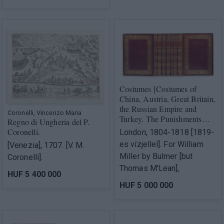
Costumes [Costumes of
China, Austria, Great Britain,
the Russian Empire and
Coronelli, Vincenzo Maria
Turkey. The Punishments…
Regno di Ungheria del P.
Coronelli.
London, 1804-1818 [1819-
es vízjellel]. For William
[Venezia], 1707. [V. M.
Miller by Bulmer [but
Coronelli].
Thomas M'Lean],
HUF 5 400 000
HUF 5 000 000