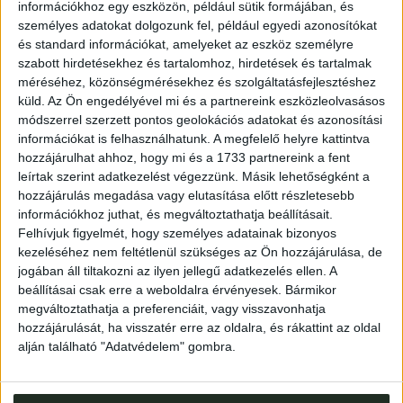
információkhoz egy eszközön, például sütik formájában, és
személyes adatokat dolgozunk fel, például egyedi azonosítókat
Auctions
és standard információkat, amelyeket az eszköz személyre
szabott hirdetésekhez és tartalomhoz, hirdetések és tartalmak
méréséhez, közönségmérésekhez és szolgáltatásfejlesztéshez
If you wist to sell your books on our auctions contact us
küld.
Az Ön engedélyével mi és a partnereink eszközleolvasásos
at + 36 1 266 1970, or
aukcio@kozpontiantikvarium.hu
.
módszerrel szerzett pontos geolokációs adatokat és azonosítási
információkat is felhasználhatunk. A megfelelő helyre kattintva
hozzájárulhat ahhoz, hogy mi és a 1733 partnereink a fent
leírtak szerint adatkezelést végezzünk. Másik lehetőségként a
hozzájárulás megadása vagy elutasítása előtt részletesebb
információkhoz juthat, és megváltoztathatja beállításait.
Felhívjuk figyelmét, hogy személyes adatainak bizonyos
kezeléséhez nem feltétlenül szükséges az Ön hozzájárulása, de
jogában áll tiltakozni az ilyen jellegű adatkezelés ellen. A
beállításai csak erre a weboldalra érvényesek. Bármikor
Address
: Hungary, 1053 Budapest, Múzeum krt. 13-15.
megváltoztathatja a preferenciáit, vagy visszavonhatja
Telephone
: +36 1 317 3514
hozzájárulását, ha visszatér erre az oldalra, és rákattint az oldal
Open
: monday-friday 10-18, saturday 10-14
alján található "Adatvédelem" gombra.
Email
: eladas@kozpontiantikvarium.hu