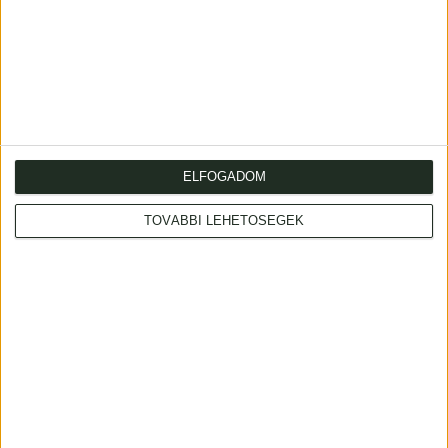
Chemins de Fer de
Chemins de Fer de
Paris À Orléans. Ile
Paris À Orléans. La
Tudy. Finistère
Roque Gageac.
Dordogne. Circuits
ELFOGADOM
HUF 380 000
automobiles
TOVÁBBI LEHETŐSÉGEK
HUF 800 000
Connections MALEV