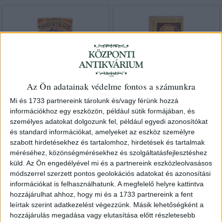
Az Ön adatainak védelme fontos a számunkra
Mi és 1733 partnereink tárolunk és/vagy férünk hozzá
információkhoz egy eszközön, például sütik formájában, és
személyes adatokat dolgozunk fel, például egyedi azonosítókat
Az első csók. Danielle
Az ördög nem alszik
és standard információkat, amelyeket az eszköz személyre
Darrieux világfilmje
1941 Budapest
szabott hirdetésekhez és tartalomhoz, hirdetések és tartalmak
[Budapest, 1941]
méréséhez, közönségmérésekhez és szolgáltatásfejlesztéshez
HUF 30 000
küld.
Az Ön engedélyével mi és a partnereink eszközleolvasásos
HUF 60 000
módszerrel szerzett pontos geolokációs adatokat és azonosítási
információkat is felhasználhatunk. A megfelelő helyre kattintva
hozzájárulhat ahhoz, hogy mi és a 1733 partnereink a fent
leírtak szerint adatkezelést végezzünk. Másik lehetőségként a
hozzájárulás megadása vagy elutasítása előtt részletesebb