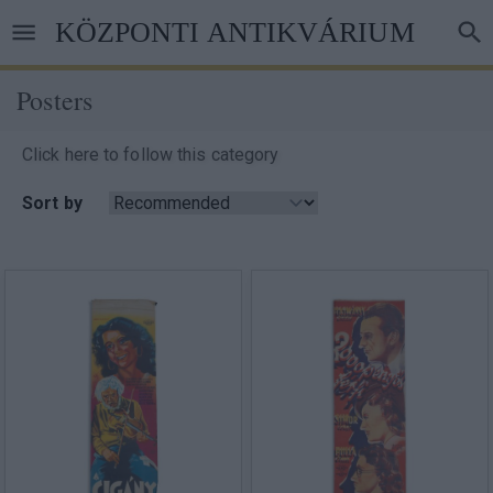
Skip
KÖZPONTI ANTIKVÁRIUM
to
main
content
Posters
Breadcrumb
Click here to follow this category
Sort by