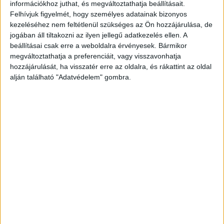
információkhoz juthat, és megváltoztathatja beállításait.
Felhívjuk figyelmét, hogy személyes adatainak bizonyos
kezeléséhez nem feltétlenül szükséges az Ön hozzájárulása, de
jogában áll tiltakozni az ilyen jellegű adatkezelés ellen. A
beállításai csak erre a weboldalra érvényesek. Bármikor
megváltoztathatja a preferenciáit, vagy visszavonhatja
hozzájárulását, ha visszatér erre az oldalra, és rákattint az oldal
alján található "Adatvédelem" gombra.
Ballantine's finest
Bernard Lachévre
scotch whisky
Chemins de fer d’
reklámplakát
Orléans et du Midi
compagnie de
HUF 80 000
navigation…
1935 Paris
HUF 580 000