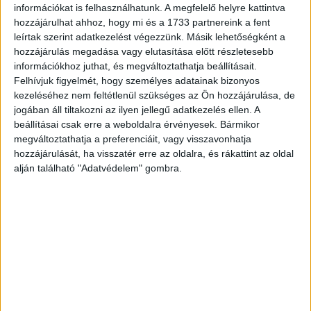
információkat is felhasználhatunk. A megfelelő helyre kattintva
A Szolgáltató megfelelő technikai és szervezeti
hozzájárulhat ahhoz, hogy mi és a 1733 partnereink a fent
intézkedéseket alkalmaz a személyes adatok védelme
leírtak szerint adatkezelést végezzünk. Másik lehetőségként a
érdekében, hogy megakadályozza az illetéktelen
hozzájárulás megadása vagy elutasítása előtt részletesebb
hozzáférést, módosítást vagy megsemmisítést.
információkhoz juthat, és megváltoztathatja beállításait.
Felhívjuk figyelmét, hogy személyes adatainak bizonyos
6. Az ön jogai
kezeléséhez nem feltétlenül szükséges az Ön hozzájárulása, de
A GDPR értelmében önt megilleti:
jogában áll tiltakozni az ilyen jellegű adatkezelés ellen. A
beállításai csak erre a weboldalra érvényesek. Bármikor
A hozzáférés joga (tájékoztatás kérése az
megváltoztathatja a preferenciáit, vagy visszavonhatja
adatkezelésről)
hozzájárulását, ha visszatér erre az oldalra, és rákattint az oldal
alján található "Adatvédelem" gombra.
A helyesbítés joga (adatok módosításának
kérése)
A törlés joga ("elfeledtetés joga")
Az adatkezelés korlátozásának joga
Az adathordozhatóság joga
A tiltakozás joga az adatkezeléssel szemben
7. Kapcsolatfelvétel
Ha kérdése van az adatkezeléssel kapcsolatban, kérjük,