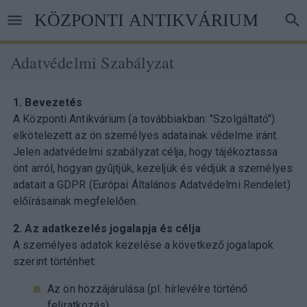
Ugrás
KÖZPONTI ANTIKVÁRIUM
a
tartalomra
Adatvédelmi Szabályzat
1. Bevezetés
A Központi Antikvárium (a továbbiakban: "Szolgáltató")
elkötelezett az ön személyes adatainak védelme iránt.
Jelen adatvédelmi szabályzat célja, hogy tájékoztassa
önt arról, hogyan gyűjtjük, kezeljük és védjük a személyes
adatait a GDPR (Európai Általános Adatvédelmi Rendelet)
előírásainak megfelelően.
2. Az adatkezelés jogalapja és célja
A személyes adatok kezelése a következő jogalapok
szerint történhet:
Az ön hozzájárulása (pl. hírlevélre történő
feliratkozás)