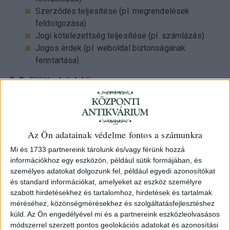
Szerződés teljesítése (pl. megrendelések
feldolgozása)
Jogi kötelezettség teljesítése (pl. számlázás)
Jogos érdek (pl. weboldal biztonságának
fenntartása)
3. Gyűjtött adatok köre
A Szolgáltató a következő személyes adatokat kezelheti:
Név
E-mail cím
Az Ön adatainak védelme fontos a számunkra
Telefonszám
Mi és 1733 partnereink tárolunk és/vagy férünk hozzá
Számlázási és szállítási cím
információkhoz egy eszközön, például sütik formájában, és
IP-cím, sütik által gyűjtött adatok
személyes adatokat dolgozunk fel, például egyedi azonosítókat
és standard információkat, amelyeket az eszköz személyre
4. Az adatok megőrzésének időtartama
szabott hirdetésekhez és tartalomhoz, hirdetések és tartalmak
A személyes adatokat a jogszabályokban előírt ideig,
méréséhez, közönségmérésekhez és szolgáltatásfejlesztéshez
illetve az adatkezelési cél megvalósulásáig őrizzük meg.
küld.
Az Ön engedélyével mi és a partnereink eszközleolvasásos
módszerrel szerzett pontos geolokációs adatokat és azonosítási
5. Az adatok védelme