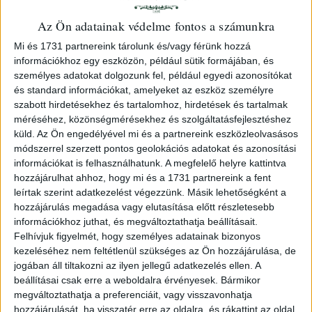
Az Ön adatainak védelme fontos a számunkra
Mi és 1731 partnereink tárolunk és/vagy férünk hozzá
információkhoz egy eszközön, például sütik formájában, és
személyes adatokat dolgozunk fel, például egyedi azonosítókat
és standard információkat, amelyeket az eszköz személyre
szabott hirdetésekhez és tartalomhoz, hirdetések és tartalmak
Bendefy-Benda László Dr.
méréséhez, közönségmérésekhez és szolgáltatásfejlesztéshez
5 db. dedikált mű + 1
küld.
Az Ön engedélyével mi és a partnereink eszközleolvasásos
kézirat (konvolut)
módszerrel szerzett pontos geolokációs adatokat és azonosítási
Budapest, 1934, Elbert és
információkat is felhasználhatunk. A megfelelő helyre kattintva
Tsa.
hozzájárulhat ahhoz, hogy mi és a 1731 partnereink a fent
Az iparművészet 1896-
leírtak szerint adatkezelést végezzünk. Másik lehetőségként a
160 000 Ft
hozzájárulás megadása vagy elutasítása előtt részletesebb
ban. Millénniumi
információkhoz juthat, és megváltoztathatja beállításait.
emlékkönyv. A Magyar
Felhívjuk figyelmét, hogy személyes adatainak bizonyos
Iparművészeti Társulat
kezeléséhez nem feltétlenül szükséges az Ön hozzájárulása, de
megbízásából
jogában áll tiltakozni az ilyen jellegű adatkezelés ellen. A
szerkesztette Ráth…
beállításai csak erre a weboldalra érvényesek. Bármikor
megváltoztathatja a preferenciáit, vagy visszavonhatja
Budapest, 1897. M. I. T.
hozzájárulását, ha visszatér erre az oldalra, és rákattint az oldal