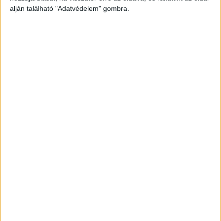
[Franklin T. ny.]
alján található "Adatvédelem" gombra.
185 000 Ft
Bogisich Mihály
A keresztény egyház
ősi zenéje. Az
Bickham, George - Festing
apostolok korától a
M. C.
németalföldi
Reason for Loving
zeneiskola
Adresse'd to Salinda
megalapításáig. (1450)
rézmetszetes kottalap