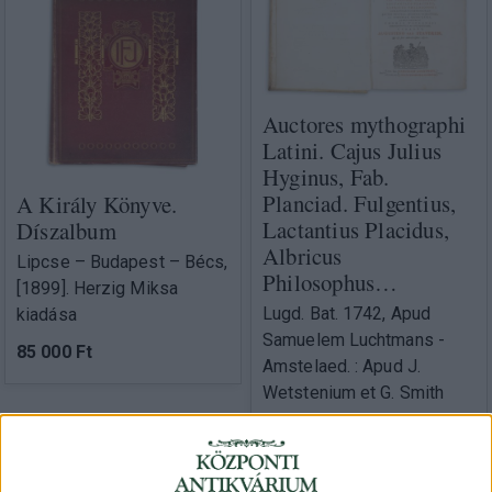
Auctores mythographi
Latini. Cajus Julius
Hyginus, Fab.
Planciad. Fulgentius,
A Király Könyve.
Lactantius Placidus,
Díszalbum
Albricus
Lipcse – Budapest – Bécs,
Philosophus…
[1899]. Herzig Miksa
Lugd. Bat. 1742, Apud
kiadása
Samuelem Luchtmans -
85 000 Ft
Amstelaed. : Apud J.
Wetstenium et G. Smith
240 000 Ft
Eladva