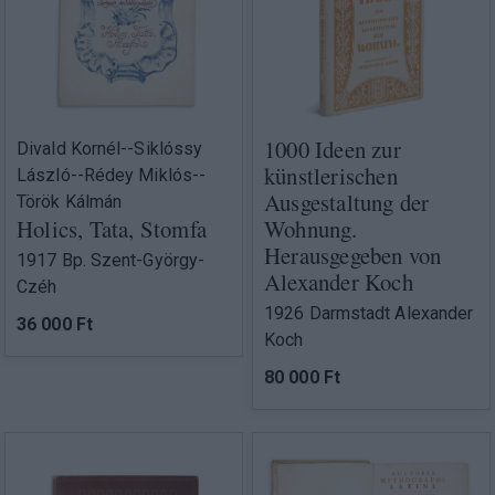
1000 Ideen zur
Divald Kornél--Siklóssy
künstlerischen
László--Rédey Miklós--
Ausgestaltung der
Török Kálmán
Holics, Tata, Stomfa
Wohnung.
Herausgegeben von
1917 Bp. Szent-György-
Alexander Koch
Czéh
1926 Darmstadt Alexander
36 000 Ft
Koch
80 000 Ft