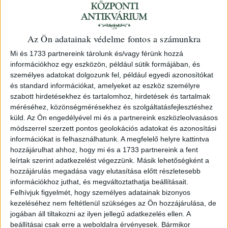
Az Ön adatainak védelme fontos a számunkra
Mi és 1733 partnereink tárolunk és/vagy férünk hozzá
információkhoz egy eszközön, például sütik formájában, és
Auction 167
személyes adatokat dolgozunk fel, például egyedi azonosítókat
és standard információkat, amelyeket az eszköz személyre
Date
szabott hirdetésekhez és tartalomhoz, hirdetések és tartalmak
15 October 2024, 17:00
méréséhez, közönségmérésekhez és szolgáltatásfejlesztéshez
küld.
Az Ön engedélyével mi és a partnereink eszközleolvasásos
Place
módszerrel szerzett pontos geolokációs adatokat és azonosítási
Online (Axioart, Invaluable)
információkat is felhasználhatunk. A megfelelő helyre kattintva
hozzájárulhat ahhoz, hogy mi és a 1733 partnereink a fent
Place of show
leírtak szerint adatkezelést végezzünk. Másik lehetőségként a
Központi Antikvárium
hozzájárulás megadása vagy elutasítása előtt részletesebb
információkhoz juthat, és megváltoztathatja beállításait.
https://axioart.com/aukcio/2024-09-
Felhívjuk figyelmét, hogy személyes adatainak bizonyos
kezeléséhez nem feltétlenül szükséges az Ön hozzájárulása, de
26/167-konyvarveres-kozponti-
jogában áll tiltakozni az ilyen jellegű adatkezelés ellen. A
antikvarium-live/teljes-katalogus
beállításai csak erre a weboldalra érvényesek. Bármikor