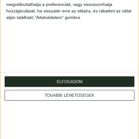
megváltoztathatja a preferenciáit, vagy visszavonhatja
hozzájárulását, ha visszatér erre az oldalra, és rákattint az oldal
alján található "Adatvédelem" gombra.
ELFOGADOM
Address
: Hungary, 1053 Budapest, Múzeum krt. 13-15.
Telephone
: +36 1 317 3514
TOVÁBBI LEHETŐSÉGEK
Open
: monday-friday 10-18, saturday 10-14
Email
: eladas@kozpontiantikvarium.hu
Bookline.hu
About us
Facebook
MAE
Axioart.com
ILAB