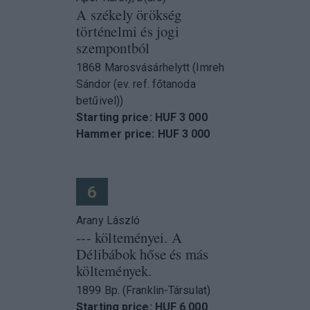
A székely örökség
történelmi és jogi
szempontból
1868 Marosvásárhelytt (Imreh
Sándor (ev. ref. főtanoda
betűivel))
Starting price: HUF 3 000
Hammer price: HUF 3 000
6
Arany László
--- költeményei. A
Délibábok hőse és más
költemények.
1899 Bp. (Franklin-Társulat)
Starting price: HUF 6 000