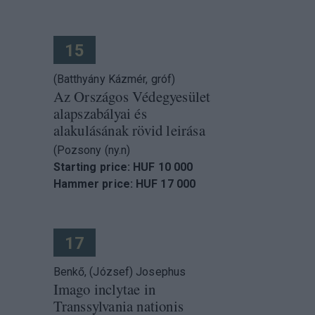
15
(Batthyány Kázmér, gróf)
Az Országos Védegyesület
alapszabályai és
alakulásának rövid leirása
(Pozsony (ny.n)
Starting price: HUF 10 000
Hammer price: HUF 17 000
17
Benkő, (József) Josephus
Imago inclytae in
Transsylvania nationis