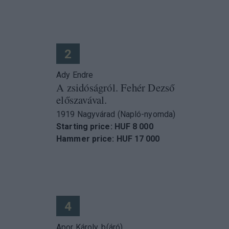
2
Ady Endre
A zsidóságról. Fehér Dezső
előszavával.
1919 Nagyvárad (Napló-nyomda)
Starting price: HUF 8 000
Hammer price: HUF 17 000
4
Apor Károly, b(áró)