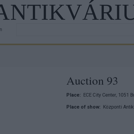
 ANTIKVÁRI
Írja
in
r
be
a
unt
keresett
u
szöveget!
Auction 93
Place
ECE City Center, 1051 B
Place of show
Központi Anti