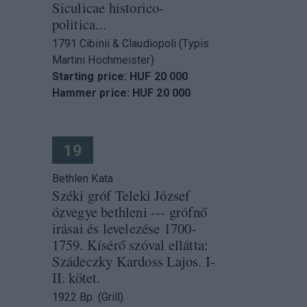
Siculicae historico-
politica...
1791 Cibinii & Claudiopoli (Typis
Martini Hochmeister)
Starting price: HUF 20 000
Hammer price: HUF 20 000
19
Bethlen Kata
Széki gróf Teleki József
özvegye bethleni --- grófnő
irásai és levelezése 1700-
1759. Kísérő szóval ellátta:
Szádeczky Kardoss Lajos. I-
II. kötet.
1922 Bp. (Grill)