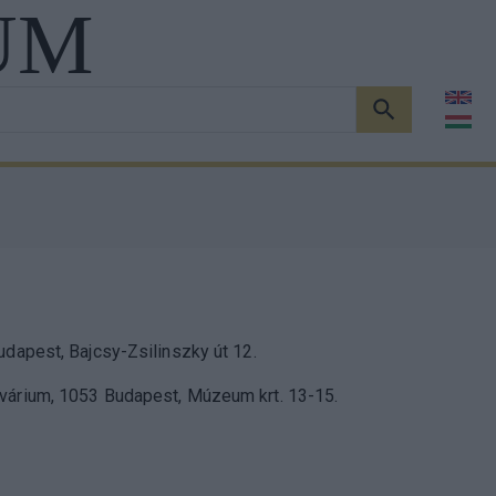
UM
KERESÉS
udapest, Bajcsy-Zsilinszky út 12.
kvárium, 1053 Budapest, Múzeum krt. 13-15.