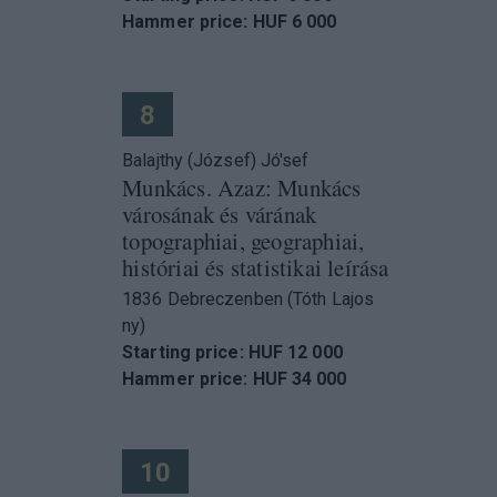
Hammer price: HUF 6 000
8
Balajthy (József) Jó'sef
Munkács. Azaz: Munkács
városának és várának
topographiai, geographiai,
históriai és statistikai leírása
1836 Debreczenben (Tóth Lajos
ny)
Starting price: HUF 12 000
Hammer price: HUF 34 000
10