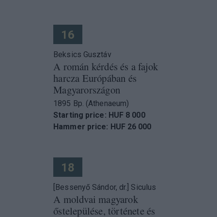
16
Beksics Gusztáv
A román kérdés és a fajok
harcza Európában és
Magyarországon
1895 Bp. (Athenaeum)
Starting price: HUF 8 000
Hammer price: HUF 26 000
18
[Bessenyő Sándor, dr.] Siculus
A moldvai magyarok
őstelepülése, története és