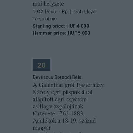
mai helyzete
1942 Pécs -- Bp. (Pesti Lloyd-
Társulat ny)
Starting price: HUF 4 000
Hammer price: HUF 5 000
20
Bevilaqua Borsodi Béla
A Galánthai gróf Eszterházy
Károly egri püspök által
alapított egri egyetem
csillagvizsgálójának
története.1762-1883.
Adalékok a 18-19. század
magyar