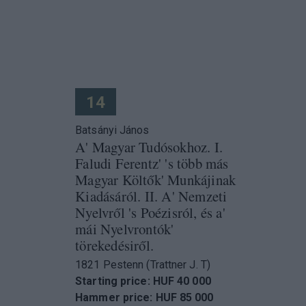
14
Batsányi János
A' Magyar Tudósokhoz. I.
Faludi Ferentz' 's több más
Magyar Költők' Munkájinak
Kiadásáról. II. A' Nemzeti
Nyelvről 's Poézisról, és a'
mái Nyelvrontók'
törekedésiről.
1821 Pestenn (Trattner J. T)
Starting price: HUF 40 000
Hammer price: HUF 85 000