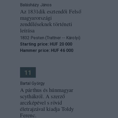
Balásházy János
Az 1831dik esztendői Felső
magyarországi
zendűléseknek történeti
leírása
1832 Pesten (Trattner -- Károlyi)
Starting price: HUF 20 000
Hammer price: HUF 46 000
11
Bartal György
A párthus és húnmagyar
scythákról. A szerző
arczképével s rövid
életrajzával kiadja Toldy
Ferenc.