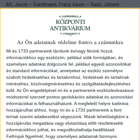
Alt, Jacob – Sandmann, Franz Xaver – Rauh, Johann
Buda látképe – Ofen
1851 Bécs
HUF 360 000
Az Ön adatainak védelme fontos a számunkra
Category:
Budapest
Mi és 1733 partnereink tárolunk és/vagy férünk hozzá
információkhoz egy eszközön, például sütik formájában, és
ID
személyes adatokat dolgozunk fel, például egyedi azonosítókat
102882
és standard információkat, amelyeket az eszköz személyre
szabott hirdetésekhez és tartalomhoz, hirdetések és tartalmak
méréséhez, közönségmérésekhez és szolgáltatásfejlesztéshez
küld.
Az Ön engedélyével mi és a partnereink eszközleolvasásos
módszerrel szerzett pontos geolokációs adatokat és azonosítási
Megjelent Bermann, J.:
Malerische Donaureise…
Wien,
információkat is felhasználhatunk. A megfelelő helyre kattintva
1851.
hozzájárulhat ahhoz, hogy mi és a 1733 partnereink a fent
leírtak szerint adatkezelést végezzünk. Másik lehetőségként a
A kőnyomat Jacob Alt 1851-es olajfestménye alapján
hozzájárulás megadása vagy elutasítása előtt részletesebb
készült. A kép a Gellért- és a Várhegyet ábrázolja,
információkhoz juthat, és megváltoztathatja beállításait.
háttérben a budai hegyvidékkel a pesti Dunapartnak Só-
Felhívjuk figyelmét, hogy személyes adatainak bizonyos