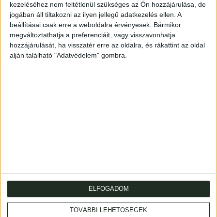
(Fővám) tér környéki pontja felől.
kezeléséhez nem feltétlenül szükséges az Ön hozzájárulása, de
jogában áll tiltakozni az ilyen jellegű adatkezelés ellen. A
Képméret: 24,5×36,5 cm
beállításai csak erre a weboldalra érvényesek. Bármikor
megváltoztathatja a preferenciáit, vagy visszavonhatja
A lap széle vízfoltos, jó állapotban, paszpartuban.
hozzájárulását, ha visszatér erre az oldalra, és rákattint az oldal
alján található "Adatvédelem" gombra.
A view of Ofen/Buda: the Gellért Hill and the Castle Hill.
Lithograph, published in 1851, based on an oil painting by
Jacob Alt.
Good condition. In passepartout.
ELFOGADOM
TOVÁBBI LEHETŐSÉGEK