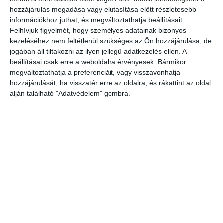
hozzájárulás megadása vagy elutasítása előtt részletesebb
Eladva
információkhoz juthat, és megváltoztathatja beállításait.
Category:
Hunting
,
Series
Felhívjuk figyelmét, hogy személyes adatainak bizonyos
kezeléséhez nem feltétlenül szükséges az Ön hozzájárulása, de
ID
jogában áll tiltakozni az ilyen jellegű adatkezelés ellen. A
103051
beállításai csak erre a weboldalra érvényesek. Bármikor
megváltoztathatja a preferenciáit, vagy visszavonhatja
hozzájárulását, ha visszatér erre az oldalra, és rákattint az oldal
alján található "Adatvédelem" gombra.
1892-1895 Bp. Grill K. [12] + 476 + [3]p. + 31t. + 2 mell.
(kihajt.); [12] + 286 + [2]p. + 24t.; VIII + 448p.; X + 310p.
Lapszámozáson belül számos egészoldalas táblával és
szövegközti illusztrációkkal. Jó állapotú, díszesen
aranyozott, kiadói vászonkötésben. Festett lapszélekkel.
Az első és második kötet gerincén kis sérüléssel, az
első kötet második kihajtható mellékleten kis
szakadással.
Slightly worn, ornately gilt, publisher's cloth binding. With
painted edges. The spine of the first volume slightly