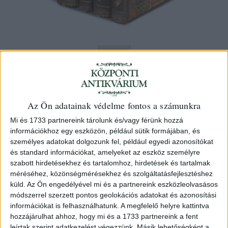
Az Ön adatainak védelme fontos a számunkra
Mi és 1733 partnereink tárolunk és/vagy férünk hozzá
információkhoz egy eszközön, például sütik formájában, és
Belházy Jenő, bölcsházai - Szécsi Zsigmond - Illés
személyes adatokat dolgozunk fel, például egyedi azonosítókat
Nándor
és standard információkat, amelyeket az eszköz személyre
A vadászati ismeretek kézikönyve. I-
szabott hirdetésekhez és tartalomhoz, hirdetések és tartalmak
III. kötet [négy kötetben]
méréséhez, közönségmérésekhez és szolgáltatásfejlesztéshez
küld.
Az Ön engedélyével mi és a partnereink eszközleolvasásos
1892-1895 Budapest.
módszerrel szerzett pontos geolokációs adatokat és azonosítási
információkat is felhasználhatunk. A megfelelő helyre kattintva
hozzájárulhat ahhoz, hogy mi és a 1733 partnereink a fent
HUF 450 000
leírtak szerint adatkezelést végezzünk. Másik lehetőségként a