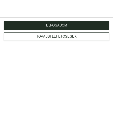
damaged.
ELFOGADOM
TOVÁBBI LEHETŐSÉGEK
Address
: Hungary, 1053 Budapest, Múzeum krt. 13-15.
Telephone
: +36 1 317 3514
Open
: monday-friday 10-18, saturday 10-14
Email
: eladas@kozpontiantikvarium.hu
Bookline.hu
About us
Facebook
MAE
Axioart.com
ILAB