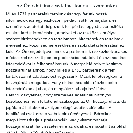
Az Ön adatainak védelme fontos a számunkra
1.:Cardinal Pazmany Peter imadsagos könyve. Mellyet, az
Mi és 1731 partnereink tárolunk és/vagy férünk hozzá
információkhoz egy eszközön, például sütik formájában, és
meltosagos Magyar orszagi palatinvsne, tekentetes és
személyes adatokat dolgozunk fel, például egyedi azonosítókat
nagysagos groff Rima Szeczy Anna Maria aszszony töb
és standard információkat, amelyeket az eszköz személyre
aitatos imádságokkal és Maria Magdolna életéuel
szabott hirdetésekhez és tartalomhoz, hirdetések és tartalmak
megjobbitván, maga költségén uyonnan ki boczátott.
méréséhez, közönségmérésekhez és szolgáltatásfejlesztéshez
küld.
Az Ön engedélyével mi és a partnereink eszközleolvasásos
2.: Poenitentianak tüköre. Egesz elete es poenitentia
módszerrel szerzett pontos geolokációs adatokat és azonosítási
tartasa s-megh terese az Szent Maria Magdolnának és
információkat is felhasználhatunk. A megfelelő helyre kattintva
az ö attyafiának Márthának, mely fordittatot németböl
hozzájárulhat ahhoz, hogy mi és a 1731 partnereink a fent
magyarrá mostan elsöben. Irattatot egy keresztyeni lelek
leírtak szerint adatkezelést végezzünk. Másik lehetőségként a
hozzájárulás megadása vagy elutasítása előtt részletesebb
altal.
információkhoz juthat, és megváltoztathatja beállításait.
Kiadói kolligátum. [44] + 740, [274]p. Az RMNY -ben
Felhívjuk figyelmét, hogy személyes adatainak bizonyos
kezeléséhez nem feltétlenül szükséges az Ön hozzájárulása, de
feltüntetett rézmetszetek közül példányunk csak egy
jogában áll tiltakozni az ilyen jellegű adatkezelés ellen. A
darabot tartalmaz.
beállításai csak erre a weboldalra érvényesek. Bármikor
megváltoztathatja a preferenciáit, vagy visszavonhatja
Katolikus imádságoskönyv és elmélkedés. Ezt dátum és
hozzájárulását, ha visszatér erre az oldalra, és rákattint az oldal
aláírás nélküli előszó követi,
A keresztén hivekhez
(a2a–
alján található "Adatvédelem" gombra.