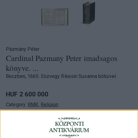
Pázmány Péter
Cardinal Pazmany Peter imadsagos
könyve. ...
Beczben, 1665. Eözvegy Rikesin Susanna bötüivel.
HUF 2 600 000
Category:
RMK
,
Religion
ID
103224