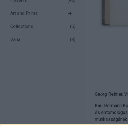
Posters
(
46
)
Art and Prints
Collections
(
6
)
Varia
(
8
)
Georg Reimer, VII
Karl Hermann K
és entomológus,
munkásságának s