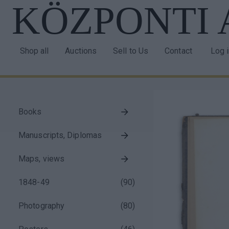
KÖZPONTI
Skip
to
main
content
Shop all
Auctions
Sell to Us
Contact
Log 
Main
Use
navigation
acco
men
Books
Taxonomy
Manuscripts, Diplomas
menu
block
Maps, views
1848-49
(
90
)
Photography
(
80
)