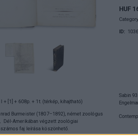
HUF 1
Categor
ID
103
Sabin 93
 + [1] + 608p. + 1t. (térkép, kihajtható)
Engelman
onrad Burmeister (1807–1892), német zoológus
Contempor
 Dél-Amerikában végzett zoológiai
zámos faj leírása köszönhető.