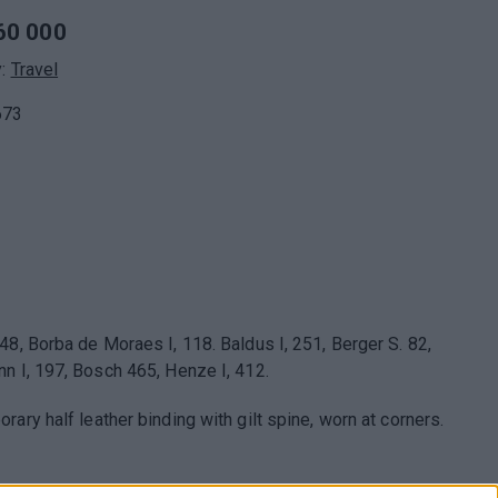
60 000
y:
Travel
673
48, Borba de Moraes I, 118. Baldus I, 251, Berger S. 82,
n I, 197, Bosch 465, Henze I, 412.
ary half leather binding with gilt spine, worn at corners.