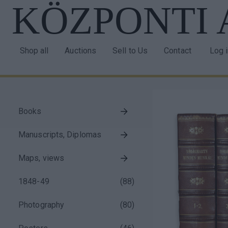
KÖZPONTI
Skip
to
main
content
Shop all
Auctions
Sell to Us
Contact
Log 
Main
Use
navigation
acco
men
Books
Taxonomy
Manuscripts, Diplomas
menu
block
Maps, views
1848-49
(
88
)
Photography
(
80
)