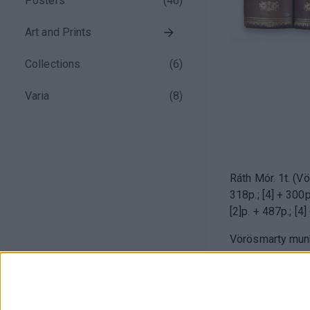
Posters
(
46
)
Art and Prints
Collections
(
6
)
Varia
(
8
)
Ráth Mór. 1t. (Vö
318p.; [4] + 300p
[2]p. + 487p.; [4]
Vörösmarty munk
legjobbnak szám