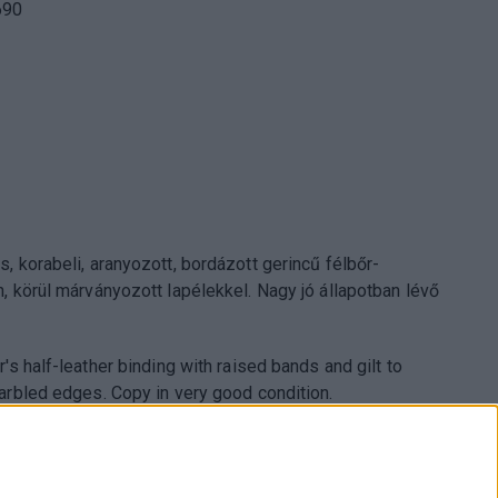
690
, korabeli, aranyozott, bordázott gerincű félbőr-
, körül márványozott lapélekkel. Nagy jó állapotban lévő
's half-leather binding with raised bands and gilt to
arbled edges. Copy in very good condition.