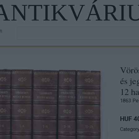
 ANTIKVÁRI
Írja
in
r
be
a
unt
keresett
u
szöveget!
Vörö
és je
12 ha
1863 Pe
HUF 4
Categor