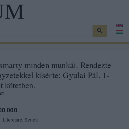
UM
KERESÉS
smarty minden munkái. Rendezte
gyzetekkel kísérte: Gyulai Pál. 1-
t kötetben.
st
00 000
y:
Literature
,
Series