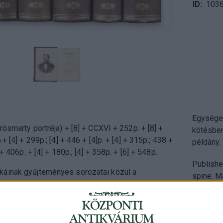
ID
103
Egységes
rösmarty portréja) + [8] + CCXVI + 252p. + [8] +
kötésben
.+ [4] + 299p.; [4] + 446 + [4]p. + [4] + 315p.; 438 +
példány.
 + 406p. + [4] + 180p.; [4] + 358p. + [6] + 548p.
Publisher
áinak gyűjteményes sorozatai közül a
spine. M
ít Gyulai Pál kiadása.