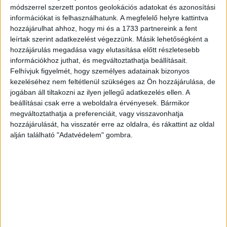
Johannis Dolaei Med. Doctoris ... Encyclopaedia, Medica
módszerrel szerzett pontos geolokációs adatokat és azonosítási
Dogmatica: In Qua Omnes Affecus Interni, a Quibus
információkat is felhasználhatunk. A megfelelő helyre kattintva
Machina illa divina, sive Corpus humanum affligi
hozzájárulhat ahhoz, hogy mi és a 1733 partnereink a fent
unquam observatum fuit, juxta Celeberrimorum in
leírtak szerint adatkezelést végezzünk. Másik lehetőségként a
Medicinâ Antistitum Principia plenariè pertractantur ….
hozzájárulás megadása vagy elutasítása előtt részletesebb
információkhoz juthat, és megváltoztathatja beállításait.
Johann Doläus (1651-1707) német orvos, Hessen-Kassel
Felhívjuk figyelmét, hogy személyes adatainak bizonyos
tartománygrófjának személyi orvosa. Nagy lélegzetű
kezeléséhez nem feltétlenül szükséges az Ön hozzájárulása, de
jogában áll tiltakozni az ilyen jellegű adatkezelés ellen. A
munkája, mintegy az orvostudomány könyvtáraként, sorra
beállításai csak erre a weboldalra érvényesek. Bármikor
veszi és összehasonlítja híres orvosok tanait, az ókortól
megváltoztathatja a preferenciáit, vagy visszavonhatja
a saját koráig bezárólag.
hozzájárulását, ha visszatér erre az oldalra, és rákattint az oldal
alján található "Adatvédelem" gombra.
Korabeli pergamen kötés, a gerincen a cím kézírással.
Foxingos.
1 rézm.t.+ [14] + 774, 456 + [48]p. (A harmadik rész után a
számozás újrakezdődik.)
USTC No. 2554977
Hozzá: Jean Manet Marseille-i orvos és bibliofil jegyzete