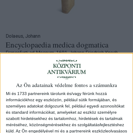
Dolaeus, Johann
Encyclopaedia medica dogmatica
Francofurti ad Moenum, 1691. Johann Friedrich Knoch -
Johann Bauer.
HUF 220 000
Az Ön adatainak védelme fontos a számunkra
Category:
Medicine
Mi és 1733 partnereink tárolunk és/vagy férünk hozzá
ID
információkhoz egy eszközön, például sütik formájában, és
103859
személyes adatokat dolgozunk fel, például egyedi azonosítókat
és standard információkat, amelyeket az eszköz személyre
szabott hirdetésekhez és tartalomhoz, hirdetések és tartalmak
méréséhez, közönségmérésekhez és szolgáltatásfejlesztéshez
küld.
Az Ön engedélyével mi és a partnereink eszközleolvasásos