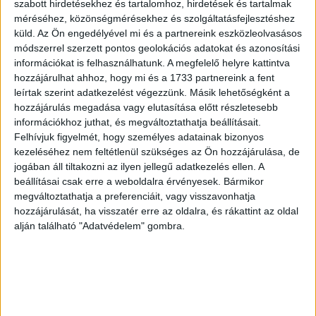
szabott hirdetésekhez és tartalomhoz, hirdetések és tartalmak
ID
méréséhez, közönségmérésekhez és szolgáltatásfejlesztéshez
103914
küld.
Az Ön engedélyével mi és a partnereink eszközleolvasásos
módszerrel szerzett pontos geolokációs adatokat és azonosítási
információkat is felhasználhatunk. A megfelelő helyre kattintva
hozzájárulhat ahhoz, hogy mi és a 1733 partnereink a fent
Budapest, 1900-1902. [Franklin Társulat]
leírtak szerint adatkezelést végezzünk. Másik lehetőségként a
hozzájárulás megadása vagy elutasítása előtt részletesebb
I. köt. XV. és XVI. század. 1t. (szerző) + V + [3] + 478 p.
információkhoz juthat, és megváltoztathatja beállításait.
II. köt. XVII. és XVIII. század. (1720-ig) [4] + 423 p.
Felhívjuk figyelmét, hogy személyes adatainak bizonyos
kezeléséhez nem feltétlenül szükséges az Ön hozzájárulása, de
Hozzátartozik:
jogában áll tiltakozni az ilyen jellegű adatkezelés ellen. A
beállításai csak erre a weboldalra érvényesek. Bármikor
Apponyi [Sándor], Alexander graf Hungarica. Ungarn
megváltoztathatja a preferenciáit, vagy visszavonhatja
betreffende im Auslande gedruckte Bücher und
hozzájárulását, ha visszatér erre az oldalra, és rákattint az oldal
alján található "Adatvédelem" gombra.
Flugschriften.
München, 1925-1927. Jacques Rosenthal. [Franklin
Verein]
III. band. XV. und XVI. jahrhundert, neue sammlung I. [8] +
413 p.
IV. band. XVII. und XVIII. jahrhundert, neue sammlung II. X