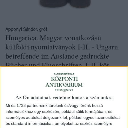
Apponyi Sándor, gróf
Hungarica. Magyar vonatkozású
külföldi nyomtatványok I-II. - Ungarn
betreffende im Auslande gedruckte
Bücher und Flugschriften. I-II. köt.
[két kötetben]
Budapest, München - Franklin, J. Rosenthal
Az Ön adatainak védelme fontos a számunkra
HUF 300 000
Mi és 1733 partnereink tárolunk és/vagy férünk hozzá
Eladva
információkhoz egy eszközön, például sütik formájában, és
személyes adatokat dolgozunk fel, például egyedi azonosítókat
Category:
RMK
és standard információkat, amelyeket az eszköz személyre