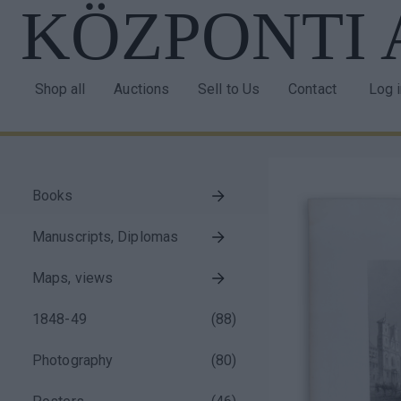
KÖZPONTI
Skip
to
main
content
Shop all
Auctions
Sell to Us
Contact
Log 
Main
Use
navigation
acco
men
Books
Taxonomy
Manuscripts, Diplomas
menu
block
Maps, views
1848-49
(
88
)
Photography
(
80
)