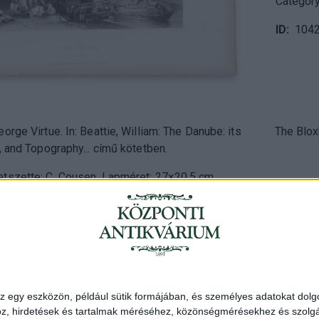
Categor
ID
104
orge Virtue. In: Beattie, William: The Danube: its
The Blox
, and Topography... című kötetben.
tszette: C. Cousen. Lapméret: 27×20,5 cm.
,5 cm. Tiszta nyomat.
Address
: Hungary, 1
z egy eszközön, például sütik formájában, és személyes adatokat dolgo
Telephone
: +36 1 3
z, hirdetések és tartalmak méréséhez, közönségmérésekhez és szolgál