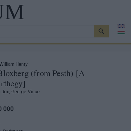
UM
KERESÉS
 William Henry
Bloxberg (from Pesth) [A
érthegy]
don, George Virtue
0 000
a