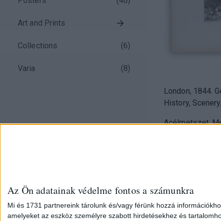
Posters
(
46
)
Art and Prints
Collections
(
6
)
Varia
(
8
)
London, 1844. Ge
History, Scenery
Acélmetszet. Me
Képméret: 18×12
Az Ön adatainak védelme fontos a számunkra
Mi és 1731 partnereink tárolunk és/vagy férünk hozzá információkho
amelyeket az eszköz személyre szabott hirdetésekhez és tartalomho