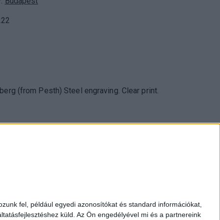
y:
Budapest
222
berg (from Pesth) Steel engraving. Clear print.
053 Budapest, Múzeum krt. 13-15.
zunk fel, például egyedi azonosítókat és standard információkat,
17 3514
tatásfejlesztéshez küld.
Az Ön engedélyével mi és a partnereink