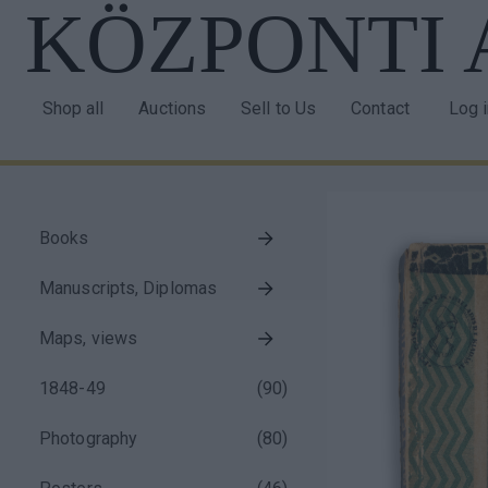
KÖZPONTI
Skip
to
main
content
Shop all
Auctions
Sell to Us
Contact
Log 
Main
Use
navigation
acco
men
Books
Taxonomy
Manuscripts, Diplomas
menu
block
Maps, views
1848-49
(
90
)
Photography
(
80
)