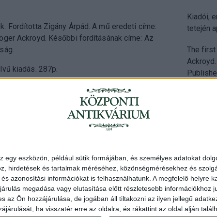
Kiadói, e
. Fordította Zigány Árpád. A mű eredeti címe:
tetején a
oger Ackroyd. Későbbi fordításának címe: Az
ság.
The firs
Ackroyd.
lvű kiadás. 287p.
Publisher
Address
: Hungary, 1
z egy eszközön, például sütik formájában, és személyes adatokat dolgo
Telephone
: +36 1 3
z, hirdetések és tartalmak méréséhez, közönségmérésekhez és szolgál
s azonosítási információkat is felhasználhatunk. A megfelelő helyre ka
Open
: monday-friday
árulás megadása vagy elutasítása előtt részletesebb információkhoz jut
Email
: eladas@kozpon
z Ön hozzájárulása, de jogában áll tiltakozni az ilyen jellegű adatkez
járulását, ha visszatér erre az oldalra, és rákattint az oldal alján ta