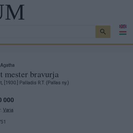
UM
KERESÉS
, Agatha
t mester bravurja
 [1930.] Palladis R.T. (Pallas ny.)
0 000
y:
Varia
751