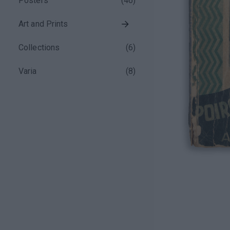
Posters
(
46
)
Art and Prints
Collections
(
6
)
Varia
(
8
)