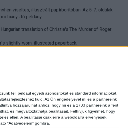
nyhén viseltes, illusztrált papírborítóban. Az 5-7. oldalak
pró hiány. Jó példány.
t Hungarian translation of Christie's The Murder of Roger
's slightly worn, illustrated paperback.
053 Budapest, Múzeum krt. 13-15.
zunk fel, például egyedi azonosítókat és standard információkat,
17 3514
tatásfejlesztéshez küld.
Az Ön engedélyével mi és a partnereink
ttintva hozzájárulhat ahhoz, hogy mi és a 1733 partnereink a fent
 10-18, saturday 10-14
hat, és megváltoztathatja beállításait.
Felhívjuk figyelmét, hogy
tiantikvarium.hu
elés ellen. A beállításai csak erre a weboldalra érvényesek.
lálható "Adatvédelem" gombra.