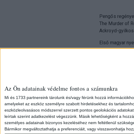
Pengős regények
The Murder of R
Ackroyd-gyilkos
Első magyar nye
Az Ön adatainak védelme fontos a számunkra
Mi és 1733 partnereink tárolunk és/vagy férünk hozzá információkho
amelyeket az eszköz személyre szabott hirdetésekhez és tartalomho
eszközleolvasásos módszerrel szerzett pontos geolokációs adatokat é
leírtak szerint adatkezelést végezzünk. Másik lehetőségként a hozzáj
személyes adatainak bizonyos kezeléséhez nem feltétlenül szükséges a
Bármikor megváltoztathatja a preferenciáit, vagy visszavonhatja hozzá