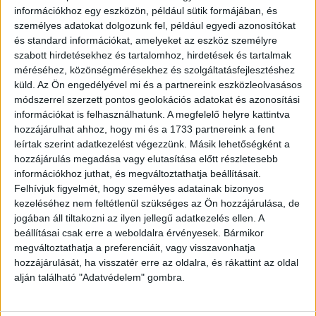
68472
információkhoz egy eszközön, például sütik formájában, és
személyes adatokat dolgozunk fel, például egyedi azonosítókat
és standard információkat, amelyeket az eszköz személyre
szabott hirdetésekhez és tartalomhoz, hirdetések és tartalmak
262+(1)p.
méréséhez, közönségmérésekhez és szolgáltatásfejlesztéshez
Korabeli félvászon-kötésben.
küld.
Az Ön engedélyével mi és a partnereink eszközleolvasásos
módszerrel szerzett pontos geolokációs adatokat és azonosítási
információkat is felhasználhatunk. A megfelelő helyre kattintva
hozzájárulhat ahhoz, hogy mi és a 1733 partnereink a fent
leírtak szerint adatkezelést végezzünk. Másik lehetőségként a
hozzájárulás megadása vagy elutasítása előtt részletesebb
információkhoz juthat, és megváltoztathatja beállításait.
Felhívjuk figyelmét, hogy személyes adatainak bizonyos
kezeléséhez nem feltétlenül szükséges az Ön hozzájárulása, de
jogában áll tiltakozni az ilyen jellegű adatkezelés ellen. A
beállításai csak erre a weboldalra érvényesek. Bármikor
megváltoztathatja a preferenciáit, vagy visszavonhatja
Address
: Hungary, 1053 Budapest, Múzeum krt. 13-15.
hozzájárulását, ha visszatér erre az oldalra, és rákattint az oldal
Telephone
: +36 1 317 3514
alján található "Adatvédelem" gombra.
Open
: monday-friday 10-18, saturday 10-14
Email
: eladas@kozpontiantikvarium.hu