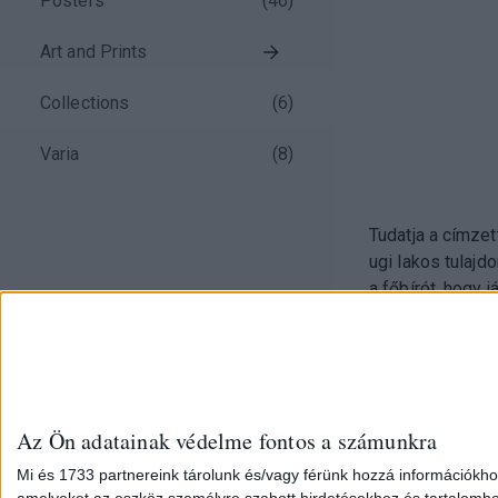
Posters
(
46
)
Art and Prints
Collections
(
6
)
Varia
(
8
)
Tudatja a címzet
ugi lakos tulajd
a főbírót, hogy járjon el az 
felbontás során 
Az Ön adatainak védelme fontos a számunkra
Mi és 1733 partnereink tárolunk és/vagy férünk hozzá információkho