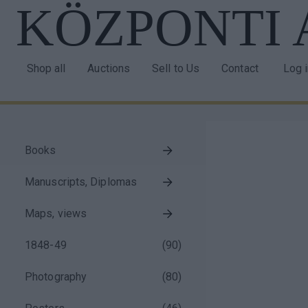
KÖZPONTI
Skip
to
main
content
Shop all
Auctions
Sell to Us
Contact
Log 
Main
Use
navigation
acco
men
Books
Taxonomy
Manuscripts, Diplomas
menu
block
Maps, views
1848-49
(
90
)
Photography
(
80
)