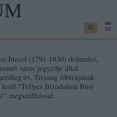
UM
KERESÉS
na József (1791-1830) drámaíró,
emét város jegyzője által
kezűleg írt, Tiszaug főbírájának
 levél "Tellyes Bizodalmú Bíró
!" megszólítással.