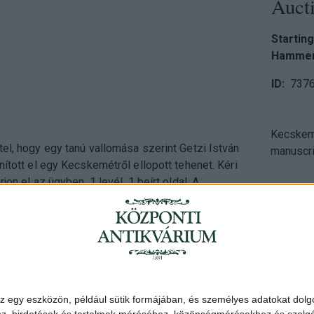
Auct
Starting
Hammer
ID
737
Kecskemét, 1823. I. 9
tel, hogy egy tanú vallomása szerint Getzi István
manuscrip
onított el egy Kecskemétről ellopott tehenet. Kéri
ügyben. 1 levél, 1 beírt oldal. A
enyhén megsérült, piros viaszpecséttel. Kelt:
Address
: Hungary, 1
z egy eszközön, például sütik formájában, és személyes adatokat dolgo
Telephone
: +36 1 3