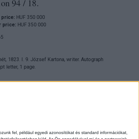
ion 94
/ 18.
 price:
HUF 350 000
 price:
HUF 350 000
65
. József Kartona, writer. Autograph
t letter, 1 page.
053 Budapest, Múzeum krt. 13-15.
zunk fel, például egyedi azonosítókat és standard információkat,
17 3514