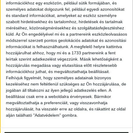
információkhoz egy eszközön, például sütik formájában, és
88p.+4t. (A Bp.-i Kir. M. Pázmány P. Tudományegy.
személyes adatokat dolgozunk fel, például egyedi azonosítókat
Művészettört. és Keresztényrégészeti Int. dolgozatai.
és standard információkat, amelyeket az eszköz személyre
77.)
szabott hirdetésekhez és tartalomhoz, hirdetések és tartalmak
Kiadói papírborítóban.
méréséhez, közönségmérésekhez és szolgáltatásfejlesztéshez
küld.
Az Ön engedélyével mi és a partnereink eszközleolvasásos
módszerrel szerzett pontos geolokációs adatokat és azonosítási
információkat is felhasználhatunk. A megfelelő helyre kattintva
hozzájárulhat ahhoz, hogy mi és a 1733 partnereink a fent
leírtak szerint adatkezelést végezzünk. Másik lehetőségként a
hozzájárulás megadása vagy elutasítása előtt részletesebb
információkhoz juthat, és megváltoztathatja beállításait.
Felhívjuk figyelmét, hogy személyes adatainak bizonyos
kezeléséhez nem feltétlenül szükséges az Ön hozzájárulása, de
jogában áll tiltakozni az ilyen jellegű adatkezelés ellen. A
beállításai csak erre a weboldalra érvényesek. Bármikor
Address
: Hungary, 1053 Budapest, Múzeum krt. 13-15.
megváltoztathatja a preferenciáit, vagy visszavonhatja
Telephone
: +36 1 317 3514
hozzájárulását, ha visszatér erre az oldalra, és rákattint az oldal
alján található "Adatvédelem" gombra.
Open
: monday-friday 10-18, saturday 10-14
Email
: eladas@kozpontiantikvarium.hu