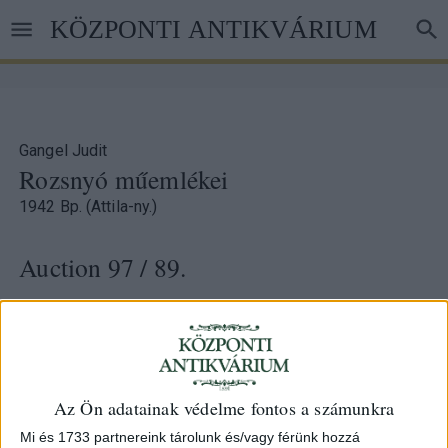
Skip
KÖZPONTI ANTIKVÁRIUM
to
main
content
Gangel Judit
Rozsnyó műemlékei
1942 Bp. (Attila-ny.)
Auction 97
/ 89.
Starting price:
HUF 3 000
Hammer price:
HUF 3 000
ID
74041
Az Ön adatainak védelme fontos a számunkra
Mi és 1733 partnereink tárolunk és/vagy férünk hozzá