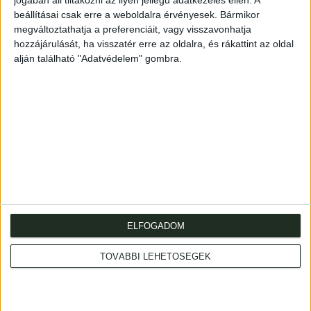
jogában áll tiltakozni az ilyen jellegű adatkezelés ellen. A
A külügyminisztérium által kiadott kötet német és francia
beállításai csak erre a weboldalra érvényesek. Bármikor
nyelvű leveleket közöl.
megváltoztathatja a preferenciáit, vagy visszavonhatja
hozzájárulását, ha visszatér erre az oldalra, és rákattint az oldal
Spine gilt, contemporary half cloth.
alján található "Adatvédelem" gombra.
XXXIII+463p.
Aranyozott gerincű, korabeli félvászon-kötésben.
ELFOGADOM
Address
: Hungary, 1053 Budapest, Múzeum krt. 13-15.
TOVÁBBI LEHETŐSÉGEK
Telephone
: +36 1 317 3514
Open
: monday-friday 10-18, saturday 10-14