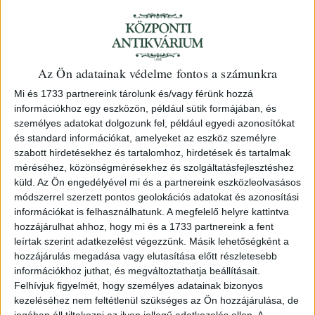
A balkáni eseményekre vonatkozó
Az Ön adatainak védelme fontos a számunkra
diplomáciai ügyiratok. 1912 augusztus
Mi és 1733 partnereink tárolunk és/vagy férünk hozzá
információkhoz egy eszközön, például sütik formájában, és
13. -- 1913. november 6.
személyes adatokat dolgozunk fel, például egyedi azonosítókat
és standard információkat, amelyeket az eszköz személyre
1914 Wien Cs. Kir. Udvari Államnyomda
szabott hirdetésekhez és tartalomhoz, hirdetések és tartalmak
méréséhez, közönségmérésekhez és szolgáltatásfejlesztéshez
Auction 144
/ 29.
küld.
Az Ön engedélyével mi és a partnereink eszközleolvasásos
módszerrel szerzett pontos geolokációs adatokat és azonosítási
információkat is felhasználhatunk. A megfelelő helyre kattintva
Starting price:
HUF 10 000
hozzájárulhat ahhoz, hogy mi és a 1733 partnereink a fent
ID
leírtak szerint adatkezelést végezzünk. Másik lehetőségként a
hozzájárulás megadása vagy elutasítása előtt részletesebb
96813
információkhoz juthat, és megváltoztathatja beállításait.
Felhívjuk figyelmét, hogy személyes adatainak bizonyos
kezeléséhez nem feltétlenül szükséges az Ön hozzájárulása, de