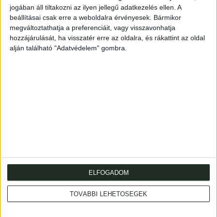
jogában áll tiltakozni az ilyen jellegű adatkezelés ellen. A
A híres ellenzéki zsebkönyv szerzői között találjuk
beállításai csak erre a weboldalra érvényesek. Bármikor
megváltoztathatja a preferenciáit, vagy visszavonhatja
Kossuthot, Petőfit, Szemere Bertalant, Irinyit és
hozzájárulását, ha visszatér erre az oldalra, és rákattint az oldal
Vörösmartyt is.
alján található "Adatvédelem" gombra.
Later half cloth. Spine gilt.
(4)+IV+587+(5)p.+2 mell. (kihajt.) Első kiadás.
Aranyozott gerincű, későbbi félvászon-kötésben.
ELFOGADOM
TOVÁBBI LEHETŐSÉGEK
Address
: Hungary, 1053 Budapest, Múzeum krt. 13-15.
Telephone
: +36 1 317 3514