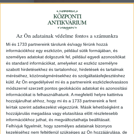
Ellenőr. Politicai zsebkönyv, a' pesti
Az Ön adatainak védelme fontos a számunkra
Ellenzéki Kör megbízásából szerkeszté
Mi és 1733 partnereink tárolunk és/vagy férünk hozzá
Bajza (József).
információkhoz egy eszközön, például sütik formájában, és
személyes adatokat dolgozunk fel, például egyedi azonosítókat
[Pest] Németországban Lauffer.]
és standard információkat, amelyeket az eszköz személyre
szabott hirdetésekhez és tartalomhoz, hirdetések és tartalmak
Auction Első nap, 148
/ 93.
méréséhez, közönségmérésekhez és szolgáltatásfejlesztéshez
küld.
Az Ön engedélyével mi és a partnereink eszközleolvasásos
módszerrel szerzett pontos geolokációs adatokat és azonosítási
Starting price:
HUF 10 000
információkat is felhasználhatunk. A megfelelő helyre kattintva
Hammer price:
HUF 10 000
hozzájárulhat ahhoz, hogy mi és a 1733 partnereink a fent
leírtak szerint adatkezelést végezzünk. Másik lehetőségként a
ID
hozzájárulás megadása vagy elutasítása előtt részletesebb
97909
információkhoz juthat, és megváltoztathatja beállításait.
Felhívjuk figyelmét, hogy személyes adatainak bizonyos
kezeléséhez nem feltétlenül szükséges az Ön hozzájárulása, de