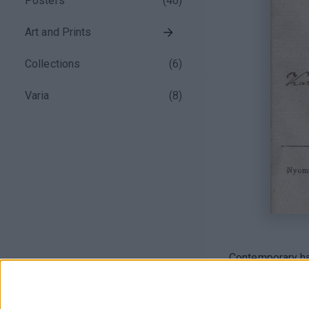
Posters
(
46
)
Art and Prints
Collections
(
6
)
Varia
(
8
)
Contemporary ha
VIII+346+378p.