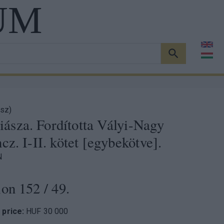
UM
KERESÉS
sz)
Íliásza. Fordította Vályi-Nagy
cz. I-II. kötet [egybekötve].
N
ion 152
/ 49.
 price:
HUF 30 000