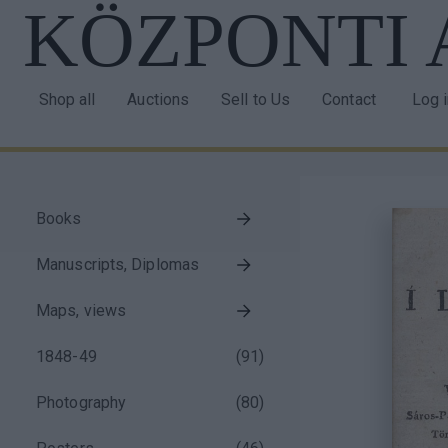
KÖZPONTI
Skip
to
main
content
Shop all
Auctions
Sell to Us
Contact
Log 
Main
Use
navigation
acco
men
Books
Taxonomy
Manuscripts, Diplomas
menu
block
Maps, views
1848-49
(
91
)
Photography
(
80
)