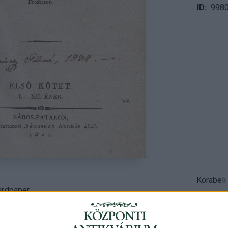
ID
998
Korabeli
rdpaper.