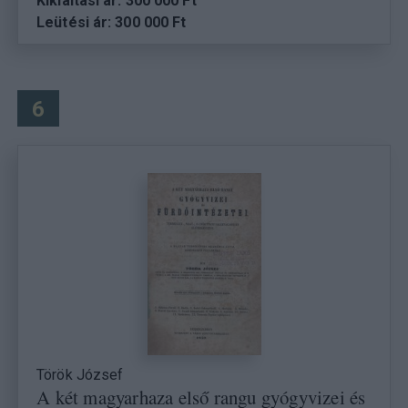
Kikiáltási ár: 300 000 Ft
Leütési ár: 300 000 Ft
6
Török József
A két magyarhaza első rangu gyógyvizei és