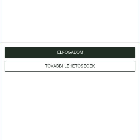
18
ELFOGADOM
TOVÁBBI LEHETŐSÉGEK
(Bessenyei György)
Egy magyar társaság iránt való jámbor
szándék
1790 Bétsben (Hummel János Dávid ny)