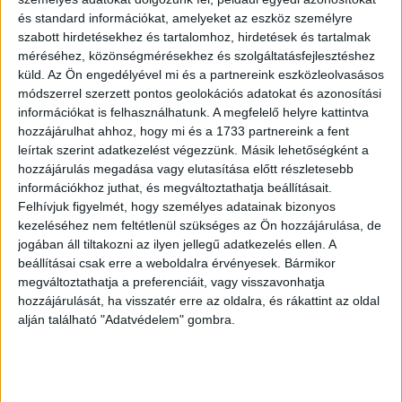
és standard információkat, amelyeket az eszköz személyre
Raimann Rudolf
szabott hirdetésekhez és tartalomhoz, hirdetések és tartalmak
B.Füredi emlék. - Erinnerung an B.Füred. -
méréséhez, közönségmérésekhez és szolgáltatásfejlesztéshez
Souvenir B.Füred. - Remember of B.Füred.
küld.
Az Ön engedélyével mi és a partnereink eszközleolvasásos
módszerrel szerzett pontos geolokációs adatokat és azonosítási
Veszprém (Raimann Rudolf ny)
információkat is felhasználhatunk. A megfelelő helyre kattintva
Kikiáltási ár: 800 000 Ft
hozzájárulhat ahhoz, hogy mi és a 1733 partnereink a fent
Leütési ár: 1 200 000 Ft
leírtak szerint adatkezelést végezzünk. Másik lehetőségként a
hozzájárulás megadása vagy elutasítása előtt részletesebb
információkhoz juthat, és megváltoztathatja beállításait.
Felhívjuk figyelmét, hogy személyes adatainak bizonyos
8
kezeléséhez nem feltétlenül szükséges az Ön hozzájárulása, de
jogában áll tiltakozni az ilyen jellegű adatkezelés ellen. A
beállításai csak erre a weboldalra érvényesek. Bármikor
megváltoztathatja a preferenciáit, vagy visszavonhatja
hozzájárulását, ha visszatér erre az oldalra, és rákattint az oldal
alján található "Adatvédelem" gombra.