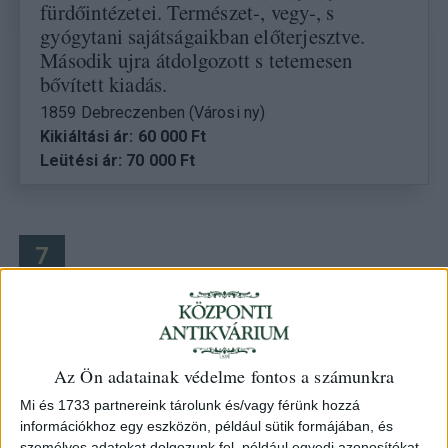
fürdőintézetei. Természet-, vegy-, s
gyógytani sajátságaikban előterjesztve.
Második ujra átdolgozott s tetemesen
bővített kiadás.
1859 Debreczenben (Városi ny)
Kikiáltási ár: 60 000 Ft
Leütési ár: 70 000 Ft
7
Az Ön adatainak védelme fontos a számunkra
Mi és 1733 partnereink tárolunk és/vagy férünk hozzá
információkhoz egy eszközön, például sütik formájában, és
személyes adatokat dolgozunk fel, például egyedi azonosítókat