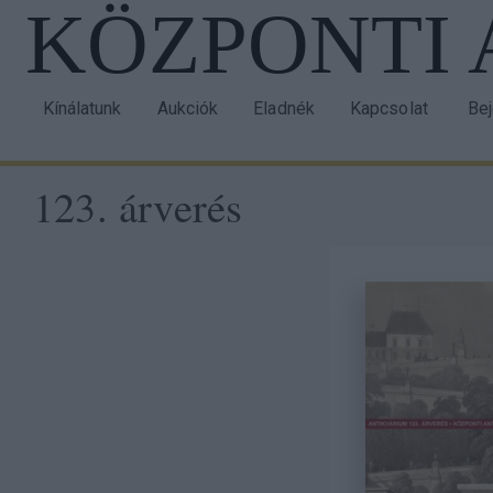
KÖZPONTI
Ugrás
a
tartalomra
Kínálatunk
Aukciók
Eladnék
Kapcsolat
Be
Main
Us
navigation
acc
123. árverés
me
Taxonomy
menu
block