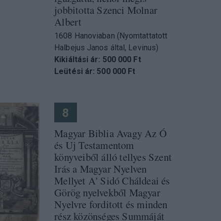
jobbitotta Szenci Molnar
Albert
1608 Hanoviaban (Nyomtattatott
Halbejus Janos által, Levinus)
Kikiáltási ár: 500 000 Ft
Leütési ár: 500 000 Ft
8
Magyar Biblia Avagy Az Ó
és Uj Testamentom
könyveiből álló tellyes Szent
Irás a Magyar Nyelven
Mellyet A' Sidó Cháldeai és
Görög nyelvekből Magyar
Nyelvre forditott és minden
rész közönséges Summáját