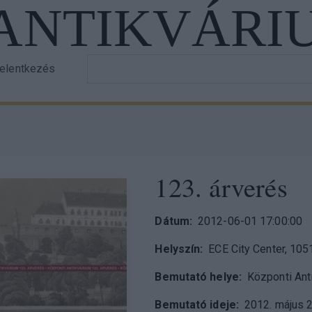
 ANTIKVÁRI
Írja
jelentkezés
er
be
a
ount
keresett
nu
szöveget!
123. árverés
Dátum
2012-06-01 17:00:00
Helyszín
ECE City Center, 105
Bemutató helye
Központi Ant
Bemutató ideje
2012. május 2