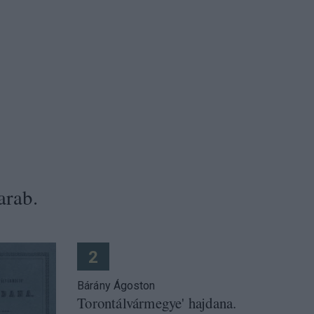
arab.
2
Bárány Ágoston
Torontálvármegye' hajdana.