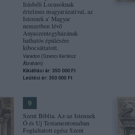
Irásbéli Locusoknak
értelmes magyarázatival, az
Istennek a' Magyar
nemzetben lévő
Anyaszentegyházának
hathatós épülésére
kibocsáttatott.
Varadon (Szenci Kertész
Ábrahám)
Kikiáltási ár: 350 000 Ft
Leütési ár: 350 000 Ft
9
Szent Biblia. Az-az Istennek
Ó és Uj Testamentomaban
Foglaltatott egész Szent