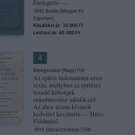
Emlegette ---.
1845 Budán (Magyar Kir.
Egyetem)
Kikiáltási ár: 30 000 Ft
Leütési ár: 65 000 Ft
4
Beregszászi (Nagy) Pál
Az építés tudománnya azon
része, mellyben az építésre
teendő költségek
számbavevése adódik elő.
Az ahoz érteni kívánók
kedvéért készítette --- Hites
Földmérő.
1819 Debreczenbenn (Tóth