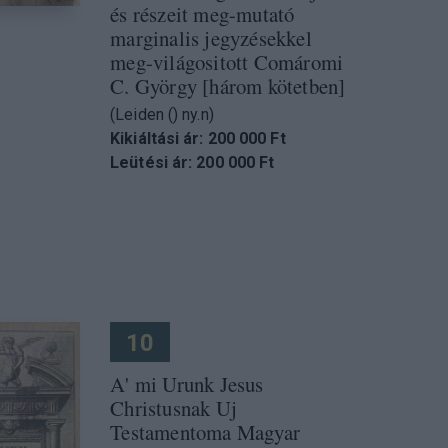
és részeit meg-mutató
marginalis jegyzésekkel
meg-világositott Comáromi
C. György [három kötetben]
(Leiden () ny.n)
Kikiáltási ár: 200 000 Ft
Leütési ár: 200 000 Ft
10
A' mi Urunk Jesus
Christusnak Uj
Testamentoma Magyar