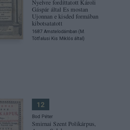
Nyelvre fordíttatott Károli
Gáspár által Es mostan
Ujonnan e kisded formában
kibotsatatott
1687 Amstelodámban (M.
Tótfalusi Kis Miklós által)
12
Bod Péter
Smirnai Szent Polikárpus,