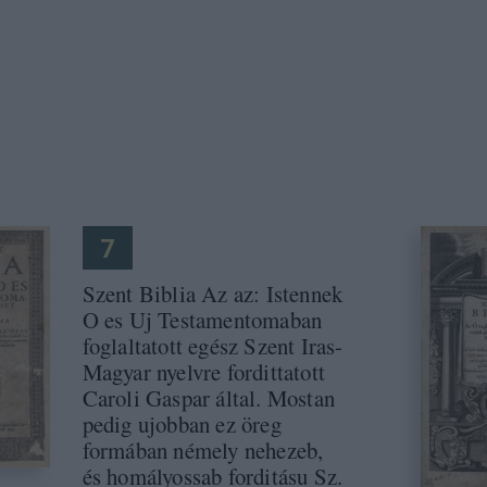
7
Szent Biblia Az az: Istennek
O es Uj Testamentomaban
foglaltatott egész Szent Iras-
Magyar nyelvre fordittatott
Caroli Gaspar által. Mostan
pedig ujobban ez öreg
formában némely nehezeb,
és homályossab forditásu Sz.