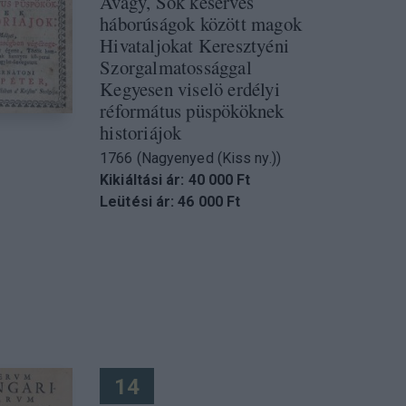
Avagy, Sok keserves
háborúságok között magok
Hivataljokat Keresztyéni
Szorgalmatossággal
Kegyesen viselö erdélyi
réformátus püspököknek
historiájok
1766 (Nagyenyed (Kiss ny.))
Kikiáltási ár: 40 000 Ft
Leütési ár: 46 000 Ft
14