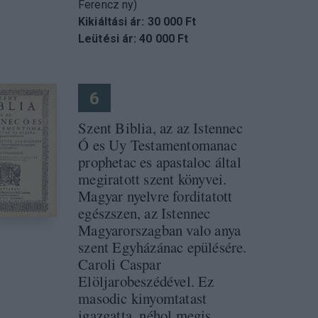
Ferencz ny)
Kikiáltási ár: 30 000 Ft
Leütési ár: 40 000 Ft
6
Szent Biblia, az az Istennec
Ó es Uy Testamentomanac
prophetac es apastaloc által
megiratott szent könyvei.
Magyar nyelvre forditatott
egészszen, az Istennec
Magyarorszagban valo anya
szent Egyházánac epülésére.
Caroli Caspar
Elöljarobeszédével. Ez
masodic kinyomtatast
igazgatta, néhol megis