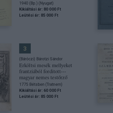
1940 (Bp.) (Nyugat)
Kikiáltási ár: 80 000 Ft
Leütési ár: 85 000 Ft
3
(Báróczi) Bárotzi Sándor
Erköltsi mesék mellyeket
frantziából forditott---
magyar nemes testőrző
1775 Bétsben (Tratnern)
Kikiáltási ár: 60 000 Ft
Leütési ár: 85 000 Ft