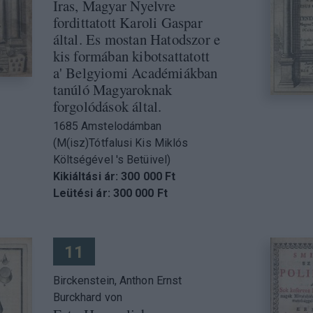
Iras, Magyar Nyelvre
fordittatott Karoli Gaspar
által. Es mostan Hatodszor e
kis formában kibotsattatott
a' Belgyiomi Académiákban
tanúló Magyaroknak
forgolódások által.
1685 Amstelodámban
(M(isz)Tótfalusi Kis Miklós
Költségével 's Betüivel)
Kikiáltási ár: 300 000 Ft
Leütési ár: 300 000 Ft
11
Birckenstein, Anthon Ernst
Burckhard von