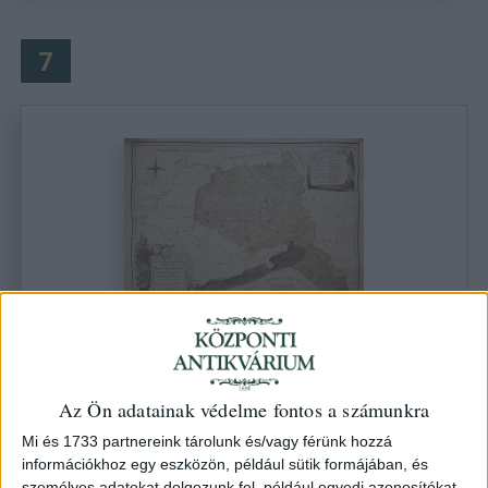
7
Comitatus Weszprimiensis Jussu
Inclytorum Statuum Ordinum Geographice
delineatus per Joannem Gerlisch...
Az Ön adatainak védelme fontos a számunkra
Kikiáltási ár: 250 000 Ft
Leütési ár: 440 000 Ft
Mi és 1733 partnereink tárolunk és/vagy férünk hozzá
információkhoz egy eszközön, például sütik formájában, és
személyes adatokat dolgozunk fel, például egyedi azonosítókat