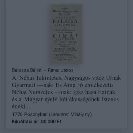
Balassa Bálint -- Rimai János
A' Néhai Tekintetes, Nagyságos vitéz Urnak
Gyarmati ---nak: És Ama' jó emlékezetü
Néhai Nemzetes ---nak: Igaz haza fiainak,
és a' Magyar nyelv' két ékességének Istenes
éneki...
1776 Posonyban (Landerer Mihály ny)
Kikiáltási ár: 80 000 Ft