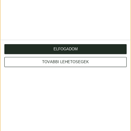
Buda citerioris Hungariae caput Regni avita
sedes. vulgo Ofen.
Kikiáltási ár: 500 000 Ft
Leütési ár: 500 000 Ft
ELFOGADOM
19
TOVÁBBI LEHETŐSÉGEK
Buda citerioris Hungariae caput Regni avita
sedes. vulgo Ofen.