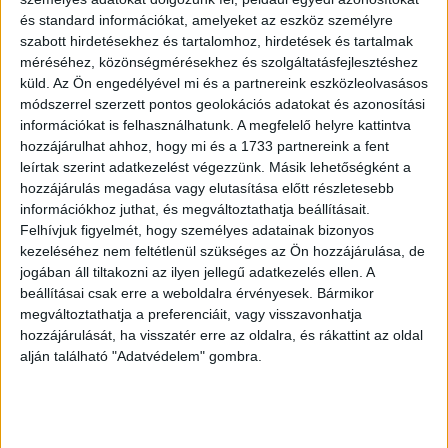
és standard információkat, amelyeket az eszköz személyre
szabott hirdetésekhez és tartalomhoz, hirdetések és tartalmak
8
méréséhez, közönségmérésekhez és szolgáltatásfejlesztéshez
küld.
Az Ön engedélyével mi és a partnereink eszközleolvasásos
módszerrel szerzett pontos geolokációs adatokat és azonosítási
információkat is felhasználhatunk. A megfelelő helyre kattintva
hozzájárulhat ahhoz, hogy mi és a 1733 partnereink a fent
leírtak szerint adatkezelést végezzünk. Másik lehetőségként a
hozzájárulás megadása vagy elutasítása előtt részletesebb
információkhoz juthat, és megváltoztathatja beállításait.
Felhívjuk figyelmét, hogy személyes adatainak bizonyos
kezeléséhez nem feltétlenül szükséges az Ön hozzájárulása, de
jogában áll tiltakozni az ilyen jellegű adatkezelés ellen. A
beállításai csak erre a weboldalra érvényesek. Bármikor
megváltoztathatja a preferenciáit, vagy visszavonhatja
hozzájárulását, ha visszatér erre az oldalra, és rákattint az oldal
Garay János
alján található "Adatvédelem" gombra.
Balatoni kagylók. Költeményfüzér.
1848 Bp. (Szerző)
Kikiáltási ár: 60 000 Ft
Leütési ár: 85 000 Ft