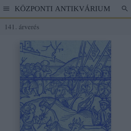
Ugrás
KÖZPONTI ANTIKVÁRIUM
a
tartalomra
141. árverés