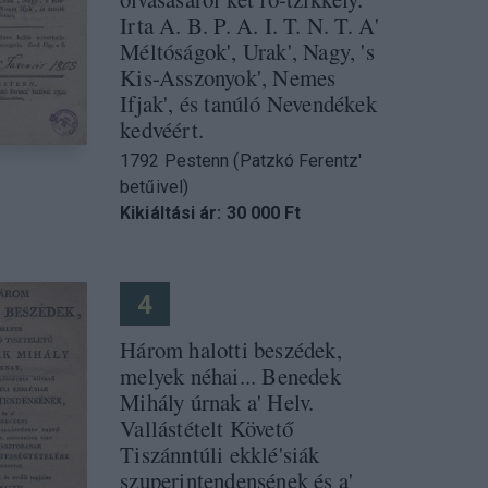
Irta A. B. P. A. I. T. N. T. A'
Méltóságok', Urak', Nagy, 's
Kis-Asszonyok', Nemes
Ifjak', és tanúló Nevendékek
kedvéért.
1792 Pestenn (Patzkó Ferentz'
betűivel)
Kikiáltási ár: 30 000 Ft
4
Három halotti beszédek,
melyek néhai... Benedek
Mihály úrnak a' Helv.
Vallástételt Követő
Tiszánntúli ekklé'siák
szuperintendensének és a'