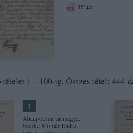
151.pdf
tételei 1 – 100-ig. Összes tétel: 444 d
1
Abauj-Torna vármegye.
Szerk.: Molnár Endre.