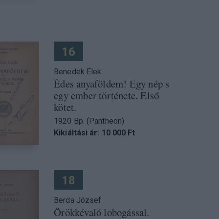
16
Benedek Elek
Édes anyaföldem! Egy nép s
egy ember története. Első
kötet.
1920 Bp. (Pantheon)
Kikiáltási ár: 10 000 Ft
18
Berda József
Örökkévaló lobogással.