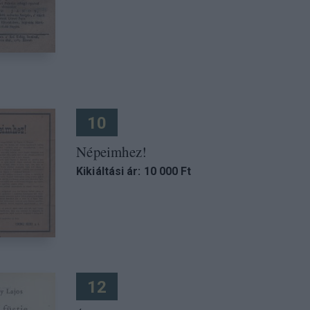
10
Népeimhez!
Kikiáltási ár: 10 000 Ft
12