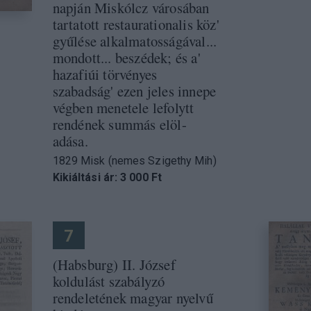
napján Miskólcz városában
tartatott restaurationalis köz'
gyűlése alkalmatosságával...
mondott... beszédek; és a'
hazafiúi törvényes
szabadság' ezen jeles innepe
végben menetele lefolytt
rendének summás elöl-
adása.
1829 Misk (nemes Szigethy Mih)
Kikiáltási ár: 3 000 Ft
7
(Habsburg) II. József
koldulást szabályzó
rendeletének magyar nyelvű