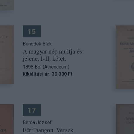
15
Benedek Elek
A magyar nép multja és
jelene. I-II. kötet.
1898 Bp. (Athenaeum)
Kikiáltási ár: 30 000 Ft
17
Berda József
Férfihangon. Versek.