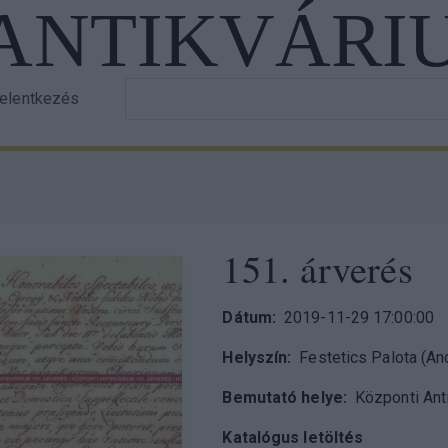
 ANTIKVÁRI
Írja
jelentkezés
er
be
a
ount
keresett
nu
szöveget!
151. árverés
Dátum
2019-11-29 17:00:00
Helyszín
Festetics Palota (An
Bemutató helye
Központi Ant
Katalógus letöltés