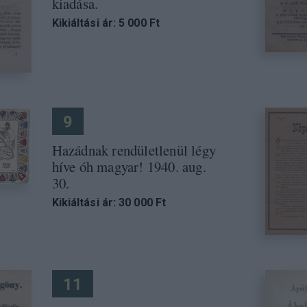
kiadása.
Kikiáltási ár: 5 000 Ft
9
Hazádnak rendületlenül légy
híve óh magyar! 1940. aug.
30.
Kikiáltási ár: 30 000 Ft
11