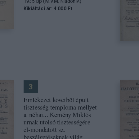
1935 Bp (M.V.M. Kiadóhiv.)
Kikiáltási ár: 4 000 Ft
3
Emlékezet köveiből épült
tisztesség temploma mellyet
a' néhai... Kemény Miklós
urnak utolsó tisztességére
el-mondatott sz.
beszélgetéseknek világ