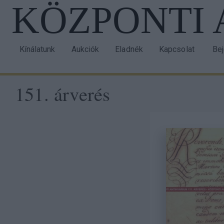
KÖZPONTI
Ugrás
a
tartalomra
Kínálatunk
Aukciók
Eladnék
Kapcsolat
Be
Main
Us
navigation
acc
151. árverés
me
Taxonomy
menu
block