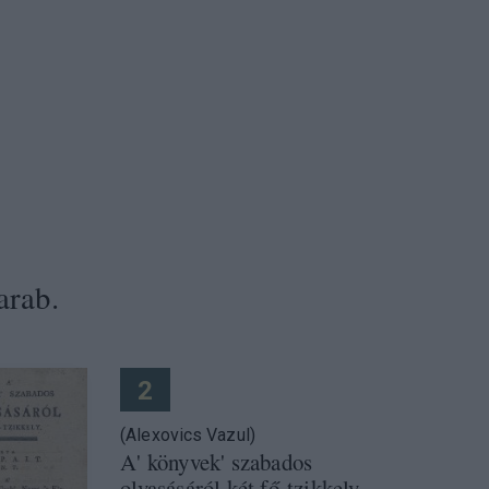
arab.
2
(Alexovics Vazul)
A' könyvek' szabados
olvasásáról két fő-tzikkely.