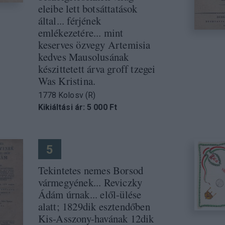
eleibe lett botsáttatások
által... férjének
emlékezetére... mint
keserves özvegy Artemisia
kedves Mausolusának
készittetett árva groff tzegei
Was Kristina.
1778 Kolosv (R)
Kikiáltási ár: 5 000 Ft
5
Tekintetes nemes Borsod
vármegyének... Reviczky
Ádám úrnak... elől-ülése
alatt; 1829dik esztendőben
Kis-Asszony-havának 12dik