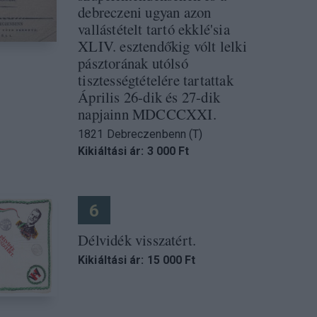
debreczeni ugyan azon
vallástételt tartó ekklé'sia
XLIV. esztendőkig vólt lelki
pásztorának utólsó
tisztességtételére tartattak
Április 26-dik és 27-dik
napjainn MDCCCXXI.
1821 Debreczenbenn (T)
Kikiáltási ár: 3 000 Ft
6
Délvidék visszatért.
Kikiáltási ár: 15 000 Ft