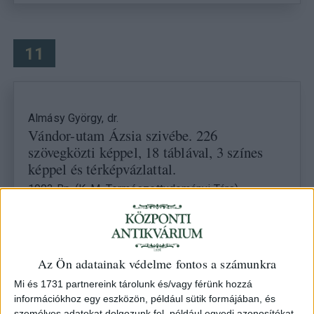
11
Almásy György, dr.
Vándor-utam Ázsia szivébe. 226
szövegközti képpel, 18 táblával, 3 színes
képpel és térképvázlattal.
1903 Bp. (K. M. Természettudományi Társ)
Kikiáltási ár: 8 000 Ft
Leütési ár: 8 000 Ft
Az Ön adatainak védelme fontos a számunkra
Mi és 1731 partnereink tárolunk és/vagy férünk hozzá
12
információkhoz egy eszközön, például sütik formájában, és
személyes adatokat dolgozunk fel, például egyedi azonosítókat