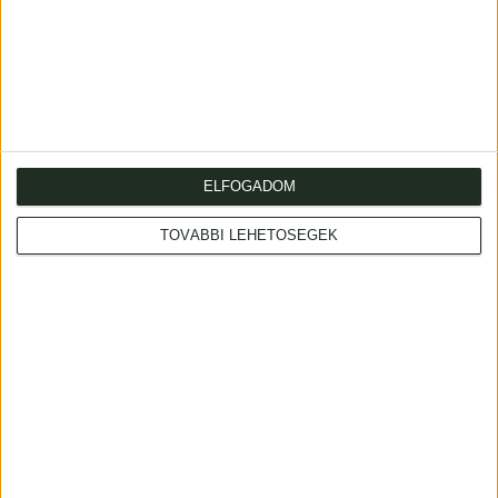
Kiadja: Az Egységes Párt. Szerk.: Berecz
Sándor dr.
1931 (Bp. (Pátria.))
Kikiáltási ár: 2 400 Ft
Leütési ár: 12 000 Ft
ELFOGADOM
29
TOVÁBBI LEHETŐSÉGEK
Blaskovich Lajos, dr.
Őshaza és Kőrösi Csoma Sándor célja.
Kőrösi Csoma Sándor halálának 100.
évfordulóján.
(Bp.) (Stádium)
Kikiáltási ár: 2 000 Ft
Leütési ár: 2 000 Ft