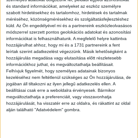
és standard információkat, amelyeket az eszköz személyre
szabott hirdetésekhez és tartalomhoz, hirdetések és tartalmak
Ambrózy György
méréséhez, közönségmérésekhez és szolgáltatásfejlesztéshez
Steppe-lovas népek és a Kárpátmedence
küld.
Az Ön engedélyével mi és a partnereink eszközleolvasásos
módszerrel szerzett pontos geolokációs adatokat és azonosítási
1947 Bp. (Magyar Földrajzi Intézet.)
információkat is felhasználhatunk. A megfelelő helyre kattintva
Kikiáltási ár: 2 000 Ft
hozzájárulhat ahhoz, hogy mi és a 1731 partnereink a fent
Leütési ár: 2 000 Ft
leírtak szerint adatkezelést végezzünk. Másik lehetőségként a
hozzájárulás megadása vagy elutasítása előtt részletesebb
információkhoz juthat, és megváltoztathatja beállításait.
Felhívjuk figyelmét, hogy személyes adatainak bizonyos
13
kezeléséhez nem feltétlenül szükséges az Ön hozzájárulása, de
jogában áll tiltakozni az ilyen jellegű adatkezelés ellen. A
beállításai csak erre a weboldalra érvényesek. Bármikor
megváltoztathatja a preferenciáit, vagy visszavonhatja
hozzájárulását, ha visszatér erre az oldalra, és rákattint az oldal
Andric, Sándor
alján található "Adatvédelem" gombra.
A montenegroi fejedelemség története a
legrégibb időtől fogva az 1852-ik évig.
Szerb okmányok, segédművek és népénekek
után kidolgozta ---. Forditotta Kunos