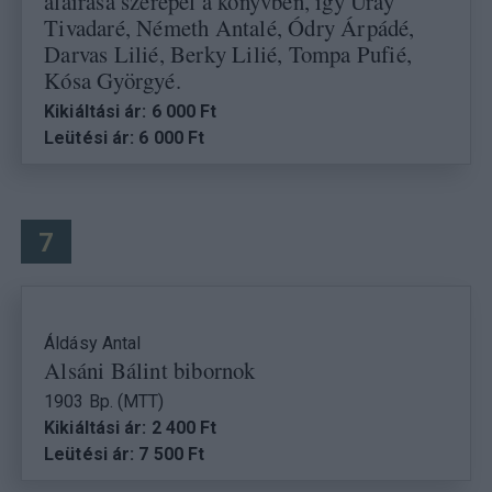
aláírása szerepel a könyvben, így Uray
Tivadaré, Németh Antalé, Ódry Árpádé,
Darvas Lilié, Berky Lilié, Tompa Pufié,
Kósa Györgyé.
Kikiáltási ár: 6 000 Ft
Leütési ár: 6 000 Ft
7
Áldásy Antal
Alsáni Bálint bibornok
1903 Bp. (MTT)
Kikiáltási ár: 2 400 Ft
Leütési ár: 7 500 Ft