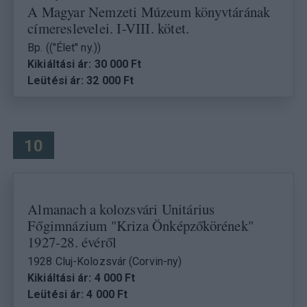
A Magyar Nemzeti Múzeum könyvtárának
címereslevelei. I-VIII. kötet.
Bp. (("Élet" ny.))
Kikiáltási ár: 30 000 Ft
Leütési ár: 32 000 Ft
10
Almanach a kolozsvári Unitárius
Főgimnázium "Kriza Önképzőkörének"
1927-28. évéről
1928 Cluj-Kolozsvár (Corvin-ny)
Kikiáltási ár: 4 000 Ft
Leütési ár: 4 000 Ft