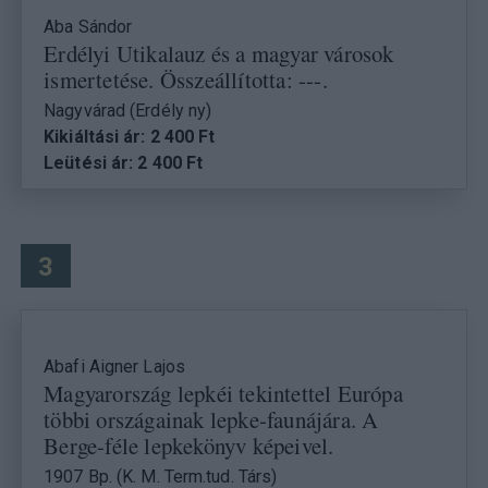
Aba Sándor
Erdélyi Utikalauz és a magyar városok
ismertetése. Összeállította: ---.
Nagyvárad (Erdély ny)
Kikiáltási ár: 2 400 Ft
Leütési ár: 2 400 Ft
3
Abafi Aigner Lajos
Magyarország lepkéi tekintettel Európa
többi országainak lepke-faunájára. A
Berge-féle lepkekönyv képeivel.
1907 Bp. (K. M. Term.tud. Társ)