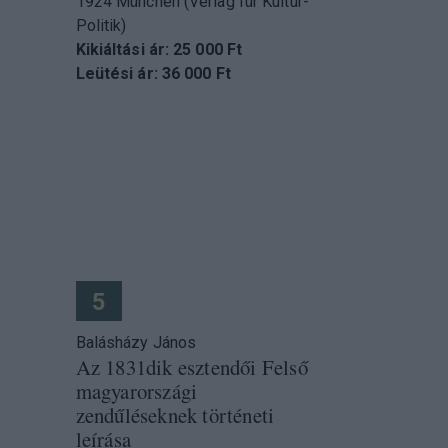
1924 München (Verlag für Kultur-
Politik)
Kikiáltási ár: 25 000 Ft
Leütési ár: 36 000 Ft
5
Balásházy János
Az 1831dik esztendői Felső
magyarországi
zendűléseknek történeti
leírása