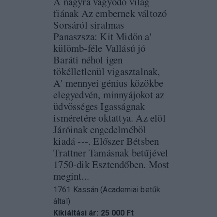
A nagyra vágyódó világ
fiának Az embernek változó
Sorsáról siralmas
Panaszsza: Kit Midön a'
külömb-féle Vallású jó
Baráti néhol igen
tökélletlenül vigasztalnak,
A' mennyei génius közökbe
elegyedvén, minnyájokot az
üdvösséges Igasságnak
isméretére oktattya. Az elöl
Járóinak engedelméböl
kiadá ---. Előszer Bétsben
Trattner Tamásnak betűjével
1750-dik Esztendőben. Most
megint...
1761 Kassán (Academiai betűk
által)
Kikiáltási ár: 25 000 Ft