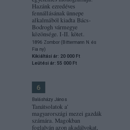
Hazánk ezredéves
fennállásának ünnepe
alkalmából kiadta Bács-
Bodrogh vármegye
közönsége. I-II. kötet.
1896 Zombor (Bittermann N. és
Fia ny)
Kikiáltási ár: 20 000 Ft
Leütési ár: 55 000 Ft
6
Balásházy János
Tanátsolatok a'
magyarországi mezei gazdák
számára. Magokban
foglalván azon akadályokat,