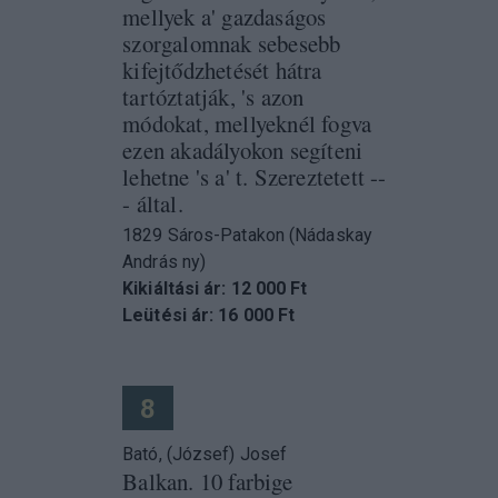
mellyek a' gazdaságos
szorgalomnak sebesebb
kifejtődzhetését hátra
tartóztatják, 's azon
módokat, mellyeknél fogva
ezen akadályokon segíteni
lehetne 's a' t. Szereztetett --
- által.
1829 Sáros-Patakon (Nádaskay
András ny)
Kikiáltási ár: 12 000 Ft
Leütési ár: 16 000 Ft
8
Bató, (József) Josef
Balkan. 10 farbige