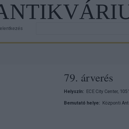
 ANTIKVÁRI
Írja
jelentkezés
er
be
a
ount
keresett
nu
szöveget!
79. árverés
Helyszín
ECE City Center, 105
Bemutató helye
Központi Ant