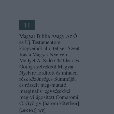
11
Magyar Biblia Avagy Az Ó
és Uj Testamentom
könyveiből álló tellyes Szent
Irás a Magyar Nyelven
Mellyet A' Sidó Cháldeai és
Görög nyelvekből Magyar
Nyelvre forditott és minden
rész közönséges Summáját
és részeit meg-mutató
marginalis jegyzésekkel
meg-világositott Comáromi
C. György [három kötetben]
(Leiden () ny.n)