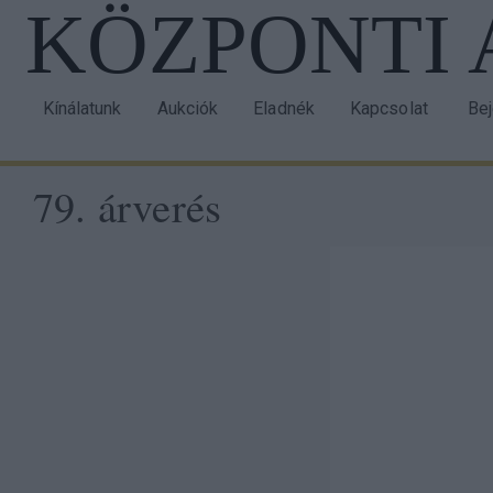
KÖZPONTI
Ugrás
a
tartalomra
Kínálatunk
Aukciók
Eladnék
Kapcsolat
Be
Main
Us
navigation
acc
79. árverés
me
Taxonomy
menu
block