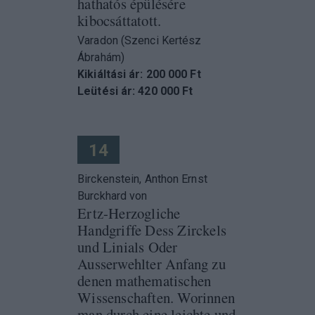
hathatós épülésére
kibocsáttatott.
Varadon (Szenci Kertész
Ábrahám)
Kikiáltási ár: 200 000 Ft
Leütési ár: 420 000 Ft
14
Birckenstein, Anthon Ernst
Burckhard von
Ertz-Herzogliche
Handgriffe Dess Zirckels
und Linials Oder
Ausserwehlter Anfang zu
denen mathematischen
Wissenschaften. Worinnen
man durch eine leichte und