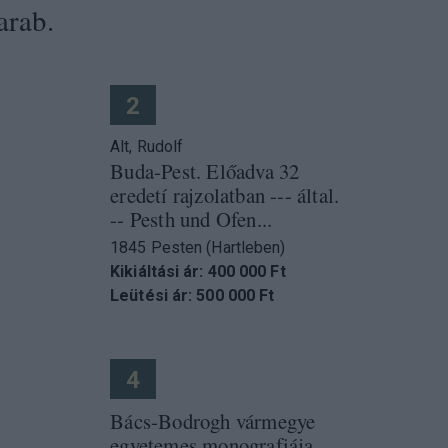
arab.
2
Alt, Rudolf
Buda-Pest. Előadva 32
eredetí rajzolatban --- által.
-- Pesth und Ofen...
1845 Pesten (Hartleben)
Kikiáltási ár: 400 000 Ft
Leütési ár: 500 000 Ft
4
Bács-Bodrogh vármegye
egyetemes monografiája.