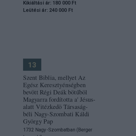
Kikiáltási ár: 180 000 Ft
Leütési ár: 240 000 Ft
13
Szent Biblia, mellyet Az
Egész Keresztyénségben
bevött Régi Deák bötűböl
Magyarra fordította a' Jésus-
alatt Vitézkedö Társaság-
béli Nagy-Szombati Káldi
György Pap
1732 Nagy-Szombatban (Berger