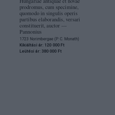
Hungariae antiquae et novae
prodromus, cum specimine,
quomodo in singulis operis
partibus elaborandis, versari
constituerit, auctor ---
Pannonius
1723 Norimbergae (P. C. Monath)
Kikiáltási ár: 120 000 Ft
Leütési ár: 380 000 Ft