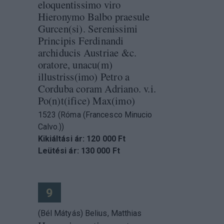
eloquentissimo viro
Hieronymo Balbo praesule
Gurcen(si). Serenissimi
Principis Ferdinandi
archiducis Austriae &c.
oratore, unacu(m)
illustriss(imo) Petro a
Corduba coram Adriano. v.i.
Po(n)t(ifice) Max(imo)
1523 (Róma (Francesco Minucio
Calvo.))
Kikiáltási ár: 120 000 Ft
Leütési ár: 130 000 Ft
9
(Bél Mátyás) Belius, Matthias