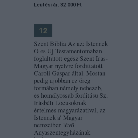
Leütési ár: 32 000 Ft
12
Szent Biblia Az az: Istennek
O es Uj Testamentomaban
foglaltatott egész Szent Iras-
Magyar nyelvre fordittatott
Caroli Gaspar által. Mostan
pedig ujobban ez öreg
formában némely nehezeb,
és homályossab forditásu Sz.
Irásbéli Locusoknak
értelmes magyarázatival, az
Istennek a' Magyar
nemzetben lévő
Anyaszentegyházának