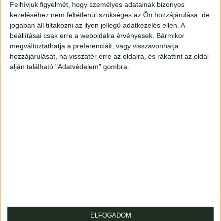
Felhívjuk figyelmét, hogy személyes adatainak bizonyos
kezeléséhez nem feltétlenül szükséges az Ön hozzájárulása, de
A Nemzeti Casino szabályai és tagjainak névsora. 1864.
jogában áll tiltakozni az ilyen jellegű adatkezelés ellen. A
38-ik év.
beállításai csak erre a weboldalra érvényesek. Bármikor
megváltoztathatja a preferenciáit, vagy visszavonhatja
Pest, 1865, Emich Gusztáv. 87 p.
hozzájárulását, ha visszatér erre az oldalra, és rákattint az oldal
alján található "Adatvédelem" gombra.
Kiadói, feliratos kartonkötésben. Az első tábla foltos, a
levelek tiszták.
Rules and list of members of the National Casino. 1864.
Publisher's, inscribed cardboard binding. The first plate is
stained.
ELFOGADOM