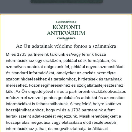
Az Ön adatainak védelme fontos a számunkra
Mi és 1733 partnereink tárolunk és/vagy férünk hozzá
információkhoz egy eszközön, például sütik formájában, és
1864. 38-ik év.
személyes adatokat dolgozunk fel, például egyedi azonosítókat
1865 Pest, Emich Gusztáv
és standard információkat, amelyeket az eszköz személyre
szabott hirdetésekhez és tartalomhoz, hirdetések és tartalmak
méréséhez, közönségmérésekhez és szolgáltatásfejlesztéshez
14 000 Ft
küld.
Az Ön engedélyével mi és a partnereink eszközleolvasásos
módszerrel szerzett pontos geolokációs adatokat és azonosítási
Kategória:
Varia
információkat is felhasználhatunk. A megfelelő helyre kattintva
hozzájárulhat ahhoz, hogy mi és a 1733 partnereink a fent
Azonosító
leírtak szerint adatkezelést végezzünk. Másik lehetőségként a
103999
hozzájárulás megadása vagy elutasítása előtt részletesebb
információkhoz juthat, és megváltoztathatja beállításait.