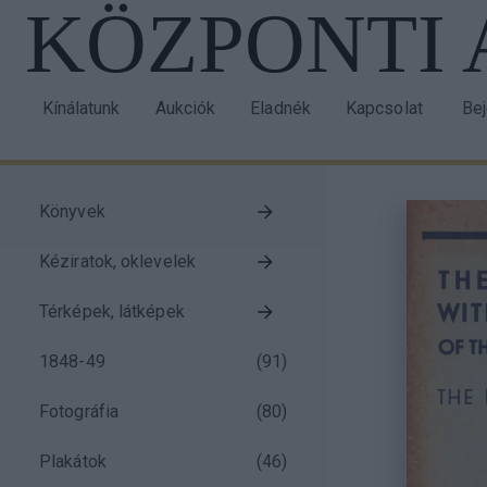
KÖZPONTI
Ugrás
a
tartalomra
Kínálatunk
Aukciók
Eladnék
Kapcsolat
Be
Main
Us
navigation
acc
me
Könyvek
Taxonomy
Kéziratok, oklevelek
menu
block
Térképek, látképek
1848-49
(
91
)
Fotográfia
(
80
)
Plakátok
(
46
)