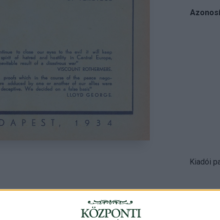
Azonosí
Kiadói p