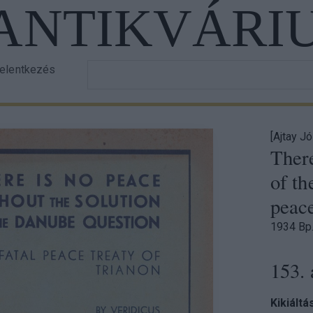
 ANTIKVÁRI
Írja
jelentkezés
er
be
a
ount
keresett
nu
szöveget!
[Ajtay Jó
There
of th
peace
1934 Bp.
153. 
Kikiáltá