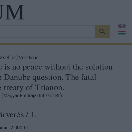
UM
KERESÉS
zsef, dr.] Veridicus
 is no peace without the solution
e Danube question. The fatal
 treaty of Trianon.
 (Magyar Földrajzi Intézet Rt.)
árverés
/ 1.
si ár:
2 000 Ft