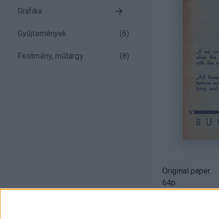
Grafika
Gyűjtemények
(
6
)
Festmény, műtárgy
(
8
)
Original paper.
64p.