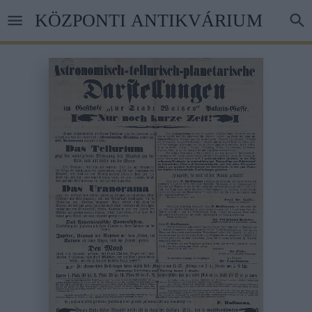
Ugrás
KÖZPONTI ANTIKVÁRIUM
a
tartalomra