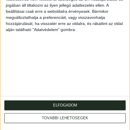
Nádor utcában működő Vác városához címzett fogadó
jogában áll tiltakozni az ilyen jellegű adatkezelés ellen. A
német nyelvű reklámplakátja. Az érdeklődők a hordozható
beállításai csak erre a weboldalra érvényesek. Bármikor
planetárium mellett tellúriumot és a Föld forgását
megváltoztathatja a preferenciáit, vagy visszavonhatja
hozzájárulását, ha visszatér erre az oldalra, és rákattint az oldal
bizonyító Foucault-ingát is láthattak.
alján található "Adatvédelem" gombra.
Astronomical advertisment.
Mérete: 630 x 470 mm. Hajtogatva
ELFOGADOM
Cím
: 1053 Budapest., Múzeum krt. 13-15.
TOVÁBBI LEHETŐSÉGEK
Telefon
: +36 1 317 3514
Nyitva
: hétköznap 10-18h, szombat 10-14h