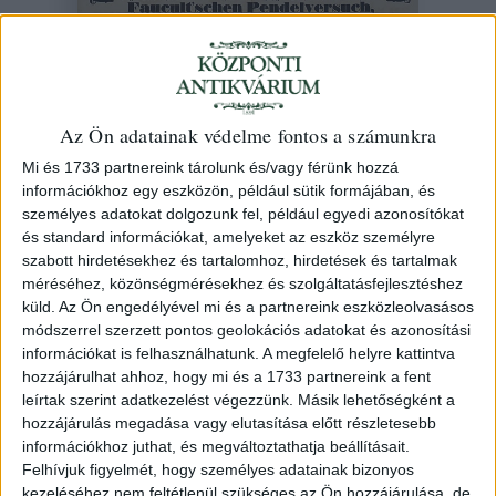
Astronomisch-tellurisch-planetarische
Darstellungen im Gasthofe "zur Stadt
Az Ön adatainak védelme fontos a számunkra
Waitzen" Palatin-Gasse.
Mi és 1733 partnereink tárolunk és/vagy férünk hozzá
információkhoz egy eszközön, például sütik formájában, és
1854 Pesth J. Beimel und Basil v. Kozma
személyes adatokat dolgozunk fel, például egyedi azonosítókat
és standard információkat, amelyeket az eszköz személyre
155. árverés
/ 13.
szabott hirdetésekhez és tartalomhoz, hirdetések és tartalmak
méréséhez, közönségmérésekhez és szolgáltatásfejlesztéshez
küld.
Az Ön engedélyével mi és a partnereink eszközleolvasásos
Kikiáltási ár:
80 000 Ft
módszerrel szerzett pontos geolokációs adatokat és azonosítási
Azonosító
információkat is felhasználhatunk. A megfelelő helyre kattintva
hozzájárulhat ahhoz, hogy mi és a 1733 partnereink a fent
101020
leírtak szerint adatkezelést végezzünk. Másik lehetőségként a
hozzájárulás megadása vagy elutasítása előtt részletesebb
információkhoz juthat, és megváltoztathatja beállításait.
Felhívjuk figyelmét, hogy személyes adatainak bizonyos
A magyar csillagászat történetének érdekes emléke, a
kezeléséhez nem feltétlenül szükséges az Ön hozzájárulása, de