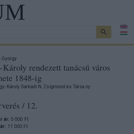
UM
KERESÉS
s György
Károly rendezett tanácsú város
nete 1848-ig
y-Károly Sarkadi N. Zsigmond és Társa ny
rverés
/ 12.
si ár:
5 000 Ft
 ár:
11 000 Ft