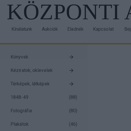
KÖZPONTI
Ugrás
a
tartalomra
Kínálatunk
Aukciók
Eladnék
Kapcsolat
Be
Main
Us
navigation
acc
me
Könyvek
Taxonomy
Kéziratok, oklevelek
menu
block
Térképek, látképek
1848-49
(
88
)
Fotográfia
(
80
)
Plakátok
(
46
)