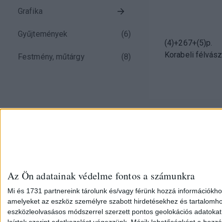
Grafika
Gyűjtemények
(
6
)
(4)+267+(5)p.
Korabeli félvás
Festmény, műtárgy
(
8
)
Az Ön adatainak védelme fontos a számunkra
Mi és 1731 partnereink tárolunk és/vagy férünk hozzá információkho
amelyeket az eszköz személyre szabott hirdetésekhez és tartalomho
Facebook
MA
eszközleolvasásos módszerrel szerzett pontos geolokációs adatokat é
leírtak szerint adatkezelést végezzünk. Másik lehetőségként a hozzáj