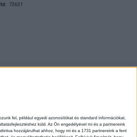
tó
72631
pest., Múzeum krt. 13-15.
1 317 3514
nap 10-18h, szombat 10-14h
kozpontiantikvarium.hu
zunk fel, például egyedi azonosítókat és standard információkat,
tatásfejlesztéshez küld.
Az Ön engedélyével mi és a partnereink
AML-nyilatkozat
ttintva hozzájárulhat ahhoz, hogy mi és a 1731 partnereink a fent
hat, és megváltoztathatja beállításait.
Felhívjuk figyelmét, hogy