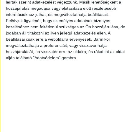
leírtak szerint adatkezelést végezzünk. Másik lehetőségként a
hozzájárulás megadása vagy elutasítása előtt részletesebb
információkhoz juthat, és megváltoztathatja beállításait.
Felhívjuk figyelmét, hogy személyes adatainak bizonyos
[4] + 71 + [1] p. A csikók és kancák nevelése mellett
kezeléséhez nem feltétlenül szükséges az Ön hozzájárulása, de
számos orvosságos szert és gyógytanácsot nyújt a lovak
jogában áll tiltakozni az ilyen jellegű adatkezelés ellen. A
gazdáinak számára.
beállításai csak erre a weboldalra érvényesek. Bármikor
megváltoztathatja a preferenciáit, vagy visszavonhatja
Szerző (1815-93) a szabadságharcban honvédőrnagy,
hozzájárulását, ha visszatér erre az oldalra, és rákattint az oldal
Borsod megyei alispán, később gazdálkodó.
alján található "Adatvédelem" gombra.
Korabeli egészvászon kötésben, a táblákon
vaknyomásos keretdísszel, az elsőn aranyozott
illusztrációval és címmel. Megkímélt példány.
In addition to the education of foals and mares, it
provides numerous remedies and medical advice for
horse owners.
Contemporary full cloth binding, with blind-printed frame
decoration on the boards, with gilded illustration and title