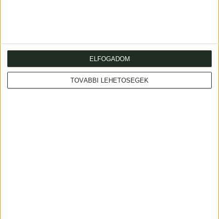
on the first. A well-preserved copy.
ELFOGADOM
TOVÁBBI LEHETŐSÉGEK
Cím
: 1053 Budapest., Múzeum krt. 13-15.
Telefon
: +36 1 317 3514
Nyitva
: hétköznap 10-18h, szombat 10-14h
Email
: eladas@kozpontiantikvarium.hu
Facebook
MAE
Axioart.com
Invaluable.com
ILAB
|