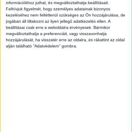
információkhoz juthat, és megváltoztathatja beállításait.
Felhívjuk figyelmét, hogy személyes adatainak bizonyos
kezeléséhez nem feltétlenül szükséges az Ön hozzájárulása, de
Az egyszerű nép felvilágosítására készült kötet német
jogában áll tiltakozni az ilyen jellegű adatkezelés ellen. A
eredetije 1785-ben látott napvilágot. A fordító református
beállításai csak erre a weboldalra érvényesek. Bármikor
megváltoztathatja a preferenciáit, vagy visszavonhatja
lelkész volt. A mű elején erkölcsi tanulságokat hordozó,
hozzájárulását, ha visszatér erre az oldalra, és rákattint az oldal
oktató történetek olvashatók. Ezt követi a könyv fő része,
alján található "Adatvédelem" gombra.
amely orvosi, háztartási és mezőgazdasági tudnivalókat,
fortélyokat ismertet, ezekhez kapcsolódó történetekkel
kiegészítve. A könnyebb érthetőséget bájos fametszetek
segítik. Másodszor 1822-ben jelent meg.
IX [recte XII]+518+(4)p. Első kiadás. A kétszínnyomású
címlapon fametszetű képpel. Szövegközti
fametszetekkel.
Korabeli papírkötésben. Contemporary hardpaper.