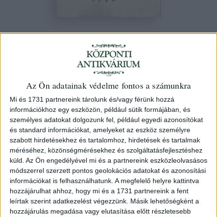
(Becker, Rudolph Zacharias)
Szükségben segítő könyv. Német
nyelvből magyarra fordítva, és Magyar
Országhoz alkalmaztatva Kömlei János
Az Ön adatainak védelme fontos a számunkra
által.
Mi és 1731 partnereink tárolunk és/vagy férünk hozzá
információkhoz egy eszközön, például sütik formájában, és
1790 Pesten Stáhel és Kilián
személyes adatokat dolgozunk fel, például egyedi azonosítókat
és standard információkat, amelyeket az eszköz személyre
111. árverés
/ 10.
szabott hirdetésekhez és tartalomhoz, hirdetések és tartalmak
méréséhez, közönségmérésekhez és szolgáltatásfejlesztéshez
küld.
Az Ön engedélyével mi és a partnereink eszközleolvasásos
Kikiáltási ár:
85 000 Ft
módszerrel szerzett pontos geolokációs adatokat és azonosítási
Leütési ár:
85 000 Ft
információkat is felhasználhatunk. A megfelelő helyre kattintva
hozzájárulhat ahhoz, hogy mi és a 1731 partnereink a fent
Azonosító
leírtak szerint adatkezelést végezzünk. Másik lehetőségként a
77716
hozzájárulás megadása vagy elutasítása előtt részletesebb