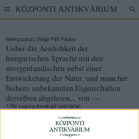
Ugrás
KÖZPONTI ANTIKVÁRIUM
a
tartalomra
Beregszászi, (Nagy Pál) Paulus
Ueber die Aenlichkeit der
hungarischen Sprache mit den
morgenlandischen nebst einer
Entwickelung der Natur, und mancher
bishero unbekannten Eigenschaften
derselben abgelesen... von ---
1796 Leipzig Breitkopf und Härtel
68. árverés
/ 16.
Azonosító