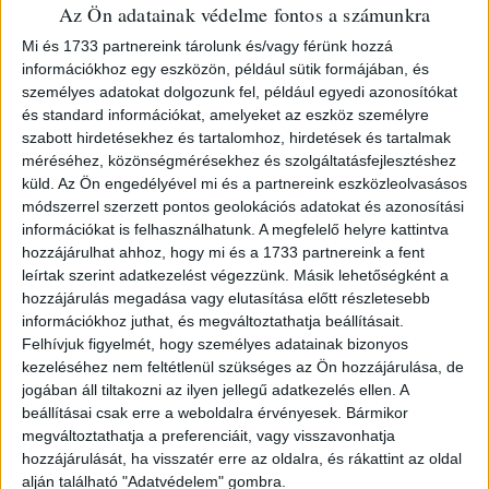
Az Ön adatainak védelme fontos a számunkra
64644
Mi és 1733 partnereink tárolunk és/vagy férünk hozzá
információkhoz egy eszközön, például sütik formájában, és
személyes adatokat dolgozunk fel, például egyedi azonosítókat
és standard információkat, amelyeket az eszköz személyre
Az idősebb Beregszászi a finnugor nyelvrokonság-
szabott hirdetésekhez és tartalomhoz, hirdetések és tartalmak
elmélet ellenzője: a magyar nyelv kötődéseit a keleti, a
méréséhez, közönségmérésekhez és szolgáltatásfejlesztéshez
török és a perzsa nyelvekben véli megtalálni.
küld.
Az Ön engedélyével mi és a partnereink eszközleolvasásos
(8)+VIII+214+(2)p.
módszerrel szerzett pontos geolokációs adatokat és azonosítási
információkat is felhasználhatunk. A megfelelő helyre kattintva
Korabeli kartonkötésben. Helyenként a lapszélen ceruzás
hozzájárulhat ahhoz, hogy mi és a 1733 partnereink a fent
bejegyzésekkel.
leírtak szerint adatkezelést végezzünk. Másik lehetőségként a
hozzájárulás megadása vagy elutasítása előtt részletesebb
információkhoz juthat, és megváltoztathatja beállításait.
Felhívjuk figyelmét, hogy személyes adatainak bizonyos
kezeléséhez nem feltétlenül szükséges az Ön hozzájárulása, de
jogában áll tiltakozni az ilyen jellegű adatkezelés ellen. A
beállításai csak erre a weboldalra érvényesek. Bármikor
megváltoztathatja a preferenciáit, vagy visszavonhatja
hozzájárulását, ha visszatér erre az oldalra, és rákattint az oldal
alján található "Adatvédelem" gombra.