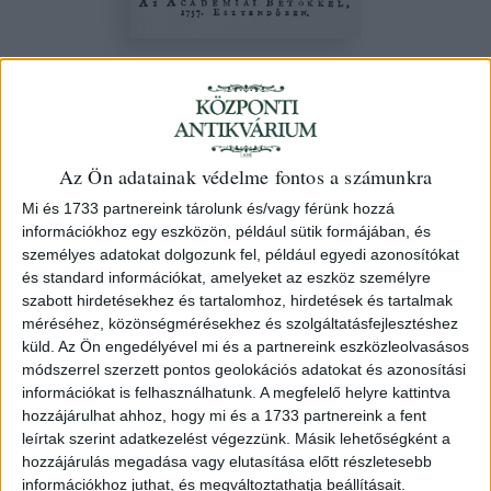
Bertalanffy Pál
Világnak Két rend-béli rövid ismérete.
Elöszer A mint az Istentől teremtetett.
Az Ön adatainak védelme fontos a számunkra
Másodszor A mint az Istennek, és A
Mi és 1733 partnereink tárolunk és/vagy férünk hozzá
természetnek Vezérléséből az
információkhoz egy eszközön, például sütik formájában, és
emberektől külömbb-külömbb-féle
személyes adatokat dolgozunk fel, például egyedi azonosítókat
és standard információkat, amelyeket az eszköz személyre
részekre, Országokra, Tartományokra,
szabott hirdetésekhez és tartalomhoz, hirdetések és tartalmak
és községekre osztatott.
méréséhez, közönségmérésekhez és szolgáltatásfejlesztéshez
küld.
Az Ön engedélyével mi és a partnereink eszközleolvasásos
1757 Nagy-Szombatban Acad. Bet
módszerrel szerzett pontos geolokációs adatokat és azonosítási
információkat is felhasználhatunk. A megfelelő helyre kattintva
104. árverés
/ 22.
hozzájárulhat ahhoz, hogy mi és a 1733 partnereink a fent
leírtak szerint adatkezelést végezzünk. Másik lehetőségként a
hozzájárulás megadása vagy elutasítása előtt részletesebb
Kikiáltási ár:
40 000 Ft
információkhoz juthat, és megváltoztathatja beállításait.