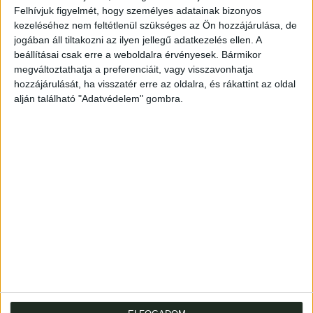
Leütési ár:
48 000 Ft
Felhívjuk figyelmét, hogy személyes adatainak bizonyos
kezeléséhez nem feltétlenül szükséges az Ön hozzájárulása, de
Azonosító
jogában áll tiltakozni az ilyen jellegű adatkezelés ellen. A
76700
beállításai csak erre a weboldalra érvényesek. Bármikor
megváltoztathatja a preferenciáit, vagy visszavonhatja
hozzájárulását, ha visszatér erre az oldalra, és rákattint az oldal
alján található "Adatvédelem" gombra.
A földrajzi ismeretterjesztésre szánt munka szerzője
jezsuita szerzetes volt. Fontosnak tartotta a tudományok
anyanyelvű oktatását.
(16)+1028+(75)p.+2 kihajt. t. A címlap és a két tábla
másolattal pótolva.
Restaurált, korabeli bőrkötésben.