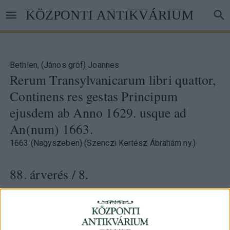
Ugrás
KÖZPONTI ANTIKVÁRIUM
a
tartalomra
Bethlen, (János gróf) Joannes
Rerum Transylvanicarum libri quattor,
Continens res gestas Principum
ejusdem ab Anno 1629. usque ad
An(num) 1663.
1663 (Nagyszeben) (Szenczi Kertész Ábrahám ny.)
88. árverés
/ 8.
Kikiáltási ár:
60 000 Ft
Leütési ár:
65 000 Ft
Azonosító