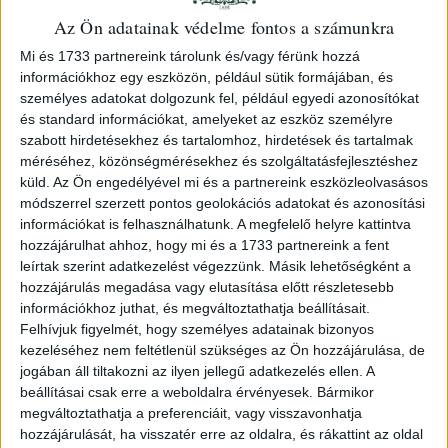
72473
Az Ön adatainak védelme fontos a számunkra
Mi és 1733 partnereink tárolunk és/vagy férünk hozzá
információkhoz egy eszközön, például sütik formájában, és
személyes adatokat dolgozunk fel, például egyedi azonosítókat
A páratlan forrásértékkel bíró mű első kiadása. Szerzője
és standard információkat, amelyeket az eszköz személyre
az Erdélyi Fejedelemség kancellárja, az erdélyi politika
szabott hirdetésekhez és tartalomhoz, hirdetések és tartalmak
méréséhez, közönségmérésekhez és szolgáltatásfejlesztéshez
egyik alakítója volt.
küld.
Az Ön engedélyével mi és a partnereink eszközleolvasásos
(16)+447+(8)p.
módszerrel szerzett pontos geolokációs adatokat és azonosítási
Későbbi félvászon-kötésben. Poss.: A címlapon Thury
információkat is felhasználhatunk. A megfelelő helyre kattintva
Ádám tulajdonosi bejegyzésével, szemközt neki szóló
hozzájárulhat ahhoz, hogy mi és a 1733 partnereink a fent
ajándékozó sorokkal. Later half cloth binding. Apponyi:
leírtak szerint adatkezelést végezzünk. Másik lehetőségként a
884., RMK II/1022.
hozzájárulás megadása vagy elutasítása előtt részletesebb
információkhoz juthat, és megváltoztathatja beállításait.
Felhívjuk figyelmét, hogy személyes adatainak bizonyos
kezeléséhez nem feltétlenül szükséges az Ön hozzájárulása, de
jogában áll tiltakozni az ilyen jellegű adatkezelés ellen. A
beállításai csak erre a weboldalra érvényesek. Bármikor
megváltoztathatja a preferenciáit, vagy visszavonhatja
hozzájárulását, ha visszatér erre az oldalra, és rákattint az oldal