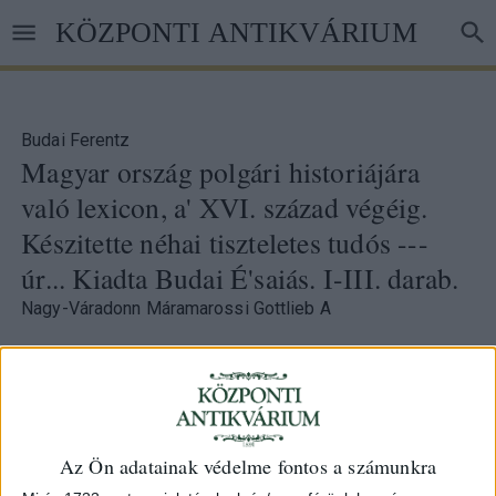
Ugrás
KÖZPONTI ANTIKVÁRIUM
a
tartalomra
Budai Ferentz
Magyar ország polgári historiájára
való lexicon, a' XVI. század végéig.
Készitette néhai tiszteletes tudós ---
úr... Kiadta Budai É'saiás. I-III. darab.
Nagy-Váradonn Máramarossi Gottlieb A
68. árverés
/ 26.
Azonosító
60658
Az Ön adatainak védelme fontos a számunkra