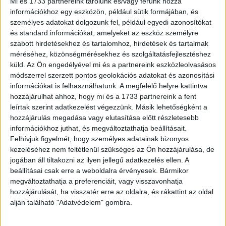
Mi és 1733 partnereink tárolunk és/vagy férünk hozzá
információkhoz egy eszközön, például sütik formájában, és
XII+627p.; (2)+754p.; (8)+768p.
személyes adatokat dolgozunk fel, például egyedi azonosítókat
Enyhén viseltes, aranyozott gerincű, korabeli félbőr-
és standard információkat, amelyeket az eszköz személyre
kötésben. Az első és harmadik kötetek alsó sarkán kis
szabott hirdetésekhez és tartalomhoz, hirdetések és tartalmak
sérüléssel.
méréséhez, közönségmérésekhez és szolgáltatásfejlesztéshez
küld.
Az Ön engedélyével mi és a partnereink eszközleolvasásos
módszerrel szerzett pontos geolokációs adatokat és azonosítási
információkat is felhasználhatunk. A megfelelő helyre kattintva
hozzájárulhat ahhoz, hogy mi és a 1733 partnereink a fent
leírtak szerint adatkezelést végezzünk. Másik lehetőségként a
hozzájárulás megadása vagy elutasítása előtt részletesebb
információkhoz juthat, és megváltoztathatja beállításait.
Felhívjuk figyelmét, hogy személyes adatainak bizonyos
kezeléséhez nem feltétlenül szükséges az Ön hozzájárulása, de
jogában áll tiltakozni az ilyen jellegű adatkezelés ellen. A
beállításai csak erre a weboldalra érvényesek. Bármikor
Cím
: 1053 Budapest., Múzeum krt. 13-15.
megváltoztathatja a preferenciáit, vagy visszavonhatja
Telefon
: +36 1 317 3514
hozzájárulását, ha visszatér erre az oldalra, és rákattint az oldal
Nyitva
: hétköznap 10-18h, szombat 10-14h
alján található "Adatvédelem" gombra.
Email
: eladas@kozpontiantikvarium.hu