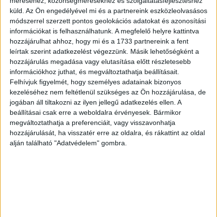
méréséhez, közönségmérésekhez és szolgáltatásfejlesztéshez
legnagyobb szabású munkájaként. A komoly
küld.
Az Ön engedélyével mi és a partnereink eszközleolvasásos
vállalkozáshoz Bethlen Gábor erdélyi fejedelem és
módszerrel szerzett pontos geolokációs adatokat és azonosítási
Rákóczi György kívánságára és támogatásával látott
információkat is felhasználhatunk. A megfelelő helyre kattintva
hozzá az 1610-es évek végén Oppenheimben, mint
hozzájárulhat ahhoz, hogy mi és a 1733 partnereink a fent
utószavában maga is leírja: "inséges állapatban, holott az
leírtak szerint adatkezelést végezzünk. Másik lehetőségként a
veszedelemkor keményen megsanyargattatván és
hozzájárulás megadása vagy elutasítása előtt részletesebb
könyveimtől megválva, minden marhácskánktul
információkhoz juthat, és megváltoztathatja beállításait.
Felhívjuk figyelmét, hogy személyes adatainak bizonyos
megfosztatván..." Munkáját a két magyar főúron kívül V.
kezeléséhez nem feltétlenül szükséges az Ön hozzájárulása, de
Frigyes pfalzi választófejedelem, Móric, hesseni
jogában áll tiltakozni az ilyen jellegű adatkezelés ellen. A
tartománygróf, valamint nagyszombati és sárospataki
beállításai csak erre a weboldalra érvényesek. Bármikor
polgárok támogatták. Elkészültéről már Heidelbergben,
megváltoztathatja a preferenciáit, vagy visszavonhatja
1620 augusztusában tudósítja a következő évben
hozzájárulását, ha visszatér erre az oldalra, és rákattint az oldal
megjelent "Imadsagos Könyveczke" olvasóit. Miután a
alján található "Adatvédelem" gombra.
várost a császáriak feldúlták, Hanauba települt át. 1623
telén végre hozzákezdtek a már régen elkészült kézirat
nyomtatásához, amelyet 1624 márciusában fejeztek be. A
kiadás költségeit Daniel és David Aubry valamint
Klemens Schleich, korábban Frankfurtban működő
könyvkereskedők vállalták magukra. A fordítás legfőbb