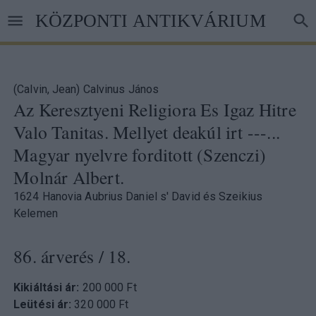
Ugrás
KÖZPONTI ANTIKVÁRIUM
a
tartalomra
(Calvin, Jean) Calvinus János
Az Keresztyeni Religiora Es Igaz Hitre
Valo Tanitas. Mellyet deakúl irt ---...
Magyar nyelvre forditott (Szenczi)
Molnár Albert.
1624 Hanovia Aubrius Daniel s' David és Szeikius
Kelemen
86. árverés
/ 18.
Kikiáltási ár:
200 000 Ft
Leütési ár:
320 000 Ft