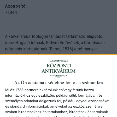
Azonosító
71844
A kálvinizmus teológiai tanítását tartalmazó alapvető,
összefoglaló írásnak, Kálvin főművének, a Christianae
religionis institutio-nak (Basel, 1536) első magyar
fordítása. Kálvin alkotása első megjelenése után
hamarosan az európai szellemi élet egyik központi és
még sokáig ható szellemi tényezője lett. Rövid időn belül
nyolc átdolgozott kiadást ért meg, végleges formája
1559-ben jelent meg. A szerző életében még egy, halála
Az Ön adatainak védelme fontos a számunkra
után, a XVI. században újabb 10, a XVII. században pedig
Mi és 1733 partnereink tárolunk és/vagy férünk hozzá
további 15 latin kiadása látott napvilágot. Igen hamar
információkhoz egy eszközön, például sütik formájában, és
lefordították a legtöbb nyelvre, ahol a reformáció kálvini
személyes adatokat dolgozunk fel, például egyedi azonosítókat
irányzata teret hódított. A magyar átültetés viszonylag
és standard információkat, amelyeket az eszköz személyre
későn született meg, Szenczi Molnár Albert egyik
szabott hirdetésekhez és tartalomhoz, hirdetések és tartalmak