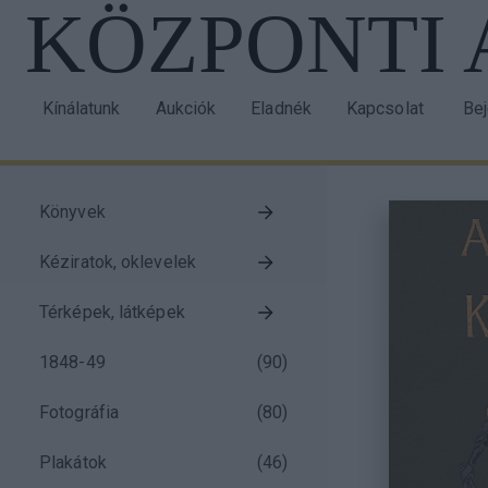
KÖZPONTI
Ugrás
a
tartalomra
Kínálatunk
Aukciók
Eladnék
Kapcsolat
Be
Main
Us
navigation
acc
me
Könyvek
Taxonomy
Kéziratok, oklevelek
menu
block
Térképek, látképek
1848-49
(
90
)
Fotográfia
(
80
)
Plakátok
(
46
)