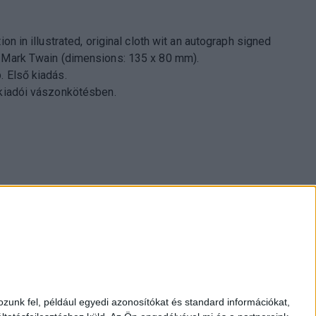
tion in illustrated, original cloth wit an autograph signed
 Mark Twain (dimensions: 135 x 80 mm).
. Első kiadás.
 kiadói vászonkötésben.
pest., Múzeum krt. 13-15.
1 317 3514
zunk fel, például egyedi azonosítókat és standard információkat,
nap 10-18h, szombat 10-14h