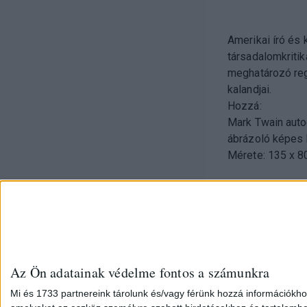
Amerikai író és 
társadalomkritik
meghatározó regé
kalandjai.
Hozzá:
Mark Twain auto
ábrázoló képes 
Mérete: 135 x 8
Az Ön adatainak védelme fontos a számunkra
Mi és 1733 partnereink tárolunk és/vagy férünk hozzá információkho