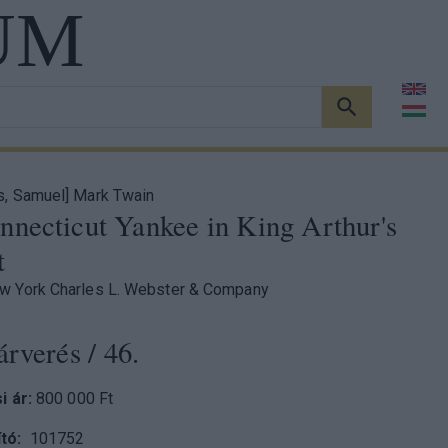
UM
KERESÉS
s, Samuel] Mark Twain
nnecticut Yankee in King Arthur's
t
w York Charles L. Webster & Company
árverés
/ 46.
si ár:
800 000 Ft
tó
101752