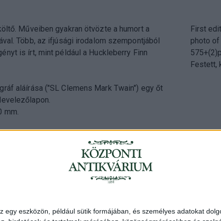
költő. Műveiben gyakran ötvözte a humort a
First edi
ával. Több, az ifjúsági irodalom szempontjából
photo of
nyt is írt, mint például a Huckleberry Finn
575+(2)p
Festett,
gráf aláírása ("SL Clemens Mark Twain") egy őt
levelezőlapon.
0 mm.
Cím
: 1053 Buda
Telefon
: +36 
z egy eszközön, például sütik formájában, és személyes adatokat dolgo
Nyitva
: hétköz