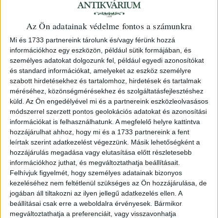
Leütési ár:
95 000 Ft
Az Ön adatainak védelme fontos a számunkra
Azonosító
Mi és 1733 partnereink tárolunk és/vagy férünk hozzá
70898
információkhoz egy eszközön, például sütik formájában, és
személyes adatokat dolgozunk fel, például egyedi azonosítókat
és standard információkat, amelyeket az eszköz személyre
szabott hirdetésekhez és tartalomhoz, hirdetések és tartalmak
A szerző Debrecen város főorvosa volt. A mű a kor
méréséhez, közönségmérésekhez és szolgáltatásfejlesztéshez
orvostudománya által ismert és felhasznált
küld.
Az Ön engedélyével mi és a partnereink eszközleolvasásos
gyógynövényeket mutatja be. Első kiadása 1775-ben
módszerrel szerzett pontos geolokációs adatokat és azonosítási
jelent meg. A Csapót ábrázoló rézmetszetű címkép
információkat is felhasználhatunk. A megfelelő helyre kattintva
hozzájárulhat ahhoz, hogy mi és a 1733 partnereink a fent
Andreas Trtina munkája.
leírtak szerint adatkezelést végezzünk. Másik lehetőségként a
1t.+305+(35)p.
hozzájárulás megadása vagy elutasítása előtt részletesebb
Javított gerincű, korabeli kartonkötésben. Second edition
információkhoz juthat, és megváltoztathatja beállításait.
of this description of medicinal herbs. In restored
Felhívjuk figyelmét, hogy személyes adatainak bizonyos
contemporary hardpaper binding.
kezeléséhez nem feltétlenül szükséges az Ön hozzájárulása, de
jogában áll tiltakozni az ilyen jellegű adatkezelés ellen. A
beállításai csak erre a weboldalra érvényesek. Bármikor
megváltoztathatja a preferenciáit, vagy visszavonhatja