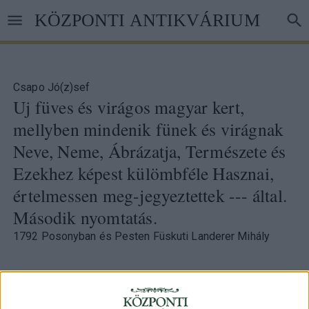
Ugrás
KÖZPONTI ANTIKVÁRIUM
a
tartalomra
Csapo Jó(z)sef
Uj füves és virágos magyar kert,
mellyben mindenik fünek és virágnak
Neve, Neme, Ábrázatja, Természete és
Ezekhez képest külömbféle Hasznai,
értelmessen meg-jegyeztettek --- által.
Második nyomtatás.
1792 Posonyban és Pesten Füskuti Landerer Mihály
84. árverés
/ 9.
Kikiáltási ár:
30 000 Ft