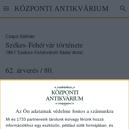
Ugrás
KÖZPONTI ANTIKVÁRIUM
a
tartalomra
Csapó Kálmán
Székes-Fehérvár története
1861 Székes-Fehérvárott Ráder Antal
62. árverés
/ 80.
Azonosító
66911
Az Ön adatainak védelme fontos a számunkra
156+(1)p.+3t. (1 kihajt.)
Modern félvászon-kötésben,az eredeti borító a
Mi és 1733 partnereink tárolunk és/vagy férünk hozzá
kötéstáblákra felragasztva.
információkhoz egy eszközön, például sütik formájában, és