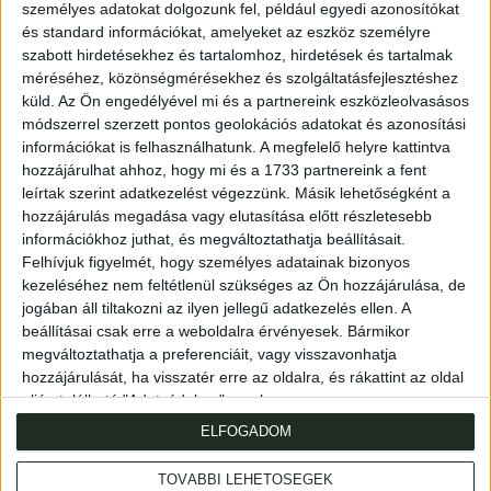
személyes adatokat dolgozunk fel, például egyedi azonosítókat
és standard információkat, amelyeket az eszköz személyre
szabott hirdetésekhez és tartalomhoz, hirdetések és tartalmak
méréséhez, közönségmérésekhez és szolgáltatásfejlesztéshez
küld.
Az Ön engedélyével mi és a partnereink eszközleolvasásos
módszerrel szerzett pontos geolokációs adatokat és azonosítási
információkat is felhasználhatunk. A megfelelő helyre kattintva
hozzájárulhat ahhoz, hogy mi és a 1733 partnereink a fent
leírtak szerint adatkezelést végezzünk. Másik lehetőségként a
hozzájárulás megadása vagy elutasítása előtt részletesebb
információkhoz juthat, és megváltoztathatja beállításait.
Cím
: 1053 Budapest., Múzeum krt. 13-15.
Felhívjuk figyelmét, hogy személyes adatainak bizonyos
Telefon
: +36 1 317 3514
kezeléséhez nem feltétlenül szükséges az Ön hozzájárulása, de
Nyitva
: hétköznap 10-18h, szombat 10-14h
jogában áll tiltakozni az ilyen jellegű adatkezelés ellen. A
beállításai csak erre a weboldalra érvényesek. Bármikor
Email
: eladas@kozpontiantikvarium.hu
megváltoztathatja a preferenciáit, vagy visszavonhatja
hozzájárulását, ha visszatér erre az oldalra, és rákattint az oldal
alján található "Adatvédelem" gombra.
Facebook
MAE
Axioart.com
Invaluable.com
ILAB
|
ELFOGADOM
Adatvédelmi szabályzat
AML-nyilatkozat
TOVÁBBI LEHETŐSÉGEK