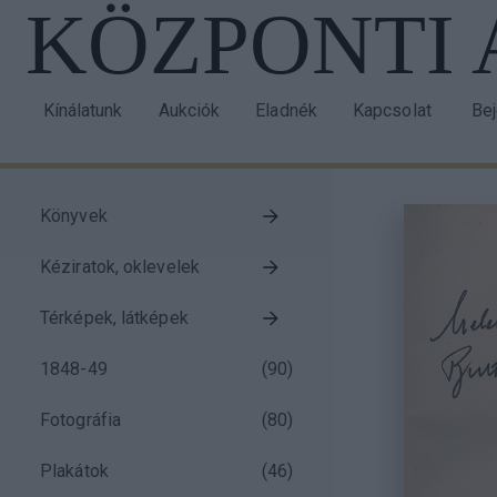
KÖZPONTI
Ugrás
a
tartalomra
Kínálatunk
Aukciók
Eladnék
Kapcsolat
Be
Main
Us
navigation
acc
me
Könyvek
Taxonomy
Kéziratok, oklevelek
menu
block
Térképek, látképek
1848-49
(
90
)
Fotográfia
(
80
)
Plakátok
(
46
)