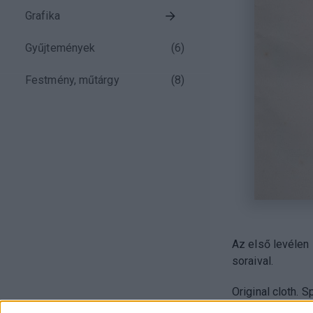
Grafika
Gyűjtemények
(
6
)
Festmény, műtárgy
(
8
)
Az első levélen
soraival.
Original cloth. 