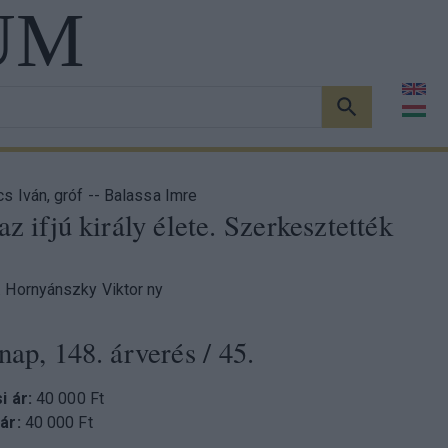
UM
KERESÉS
s Iván, gróf -- Balassa Imre
az ifjú király élete. Szerkesztették
 Hornyánszky Viktor ny
nap, 148. árverés
/ 45.
si ár:
40 000 Ft
 ár:
40 000 Ft