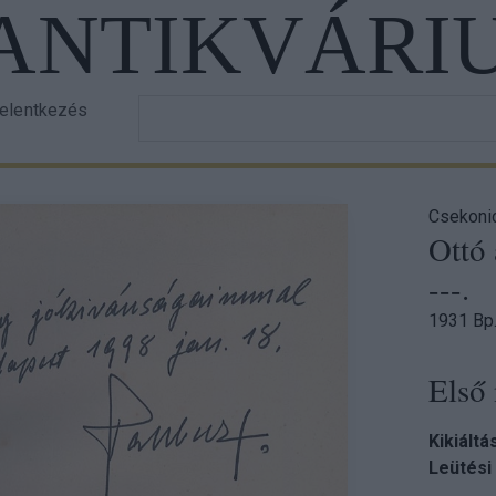
 ANTIKVÁRI
Írja
jelentkezés
er
be
a
ount
keresett
nu
szöveget!
Csekonic
Ottó 
---.
1931 Bp.
Első 
Kikiáltá
Leütési