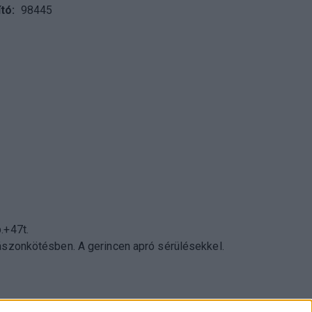
tó
98445
.+47t.
ászonkötésben. A gerincen apró sérülésekkel.