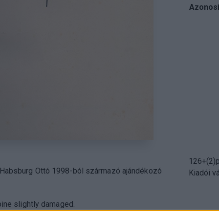
Azonosí
126+(2)p
 Habsburg Ottó 1998-ból származó ajándékozó
Kiadói v
Spine slightly damaged.