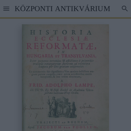
Ugrás
KÖZPONTI ANTIKVÁRIUM
a
tartalomra