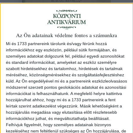
(Debreceni Ember Pál)
Historia ecclesiae reformatae, in
Az Ön adatainak védelme fontos a számunkra
Hungaria et Transylvania... a Frid.
Mi és 1733 partnereink tárolunk és/vagy férünk hozzá
Adolpho Lampe
információkhoz egy eszközön, például sütik formájában, és
személyes adatokat dolgozunk fel, például egyedi azonosítókat
1728 Trajecti ad Rhenum Jacobus van Poolsus
és standard információkat, amelyeket az eszköz személyre
szabott hirdetésekhez és tartalomhoz, hirdetések és tartalmak
103. árverés
/ 48.
méréséhez, közönségmérésekhez és szolgáltatásfejlesztéshez
küld.
Az Ön engedélyével mi és a partnereink eszközleolvasásos
módszerrel szerzett pontos geolokációs adatokat és azonosítási
Azonosító
információkat is felhasználhatunk. A megfelelő helyre kattintva
76113
hozzájárulhat ahhoz, hogy mi és a 1733 partnereink a fent
leírtak szerint adatkezelést végezzünk. Másik lehetőségként a
hozzájárulás megadása vagy elutasítása előtt részletesebb
információkhoz juthat, és megváltoztathatja beállításait.
Lampe az 1710-ben meghalt Debreczeni Ember Pál
Felhívjuk figyelmét, hogy személyes adatainak bizonyos
kezeléséhez nem feltétlenül szükséges az Ön hozzájárulása, de
református lelkész kéziratban maradt művét jelentős