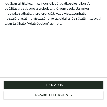
jogában áll tiltakozni az ilyen jellegű adatkezelés ellen. A
változtatásokkal, saját műveként jelentette meg,
beállításai csak erre a weboldalra érvényesek. Bármikor
Szathmári Paksi Mihály és Kocsi Csergő Bálint
megváltoztathatja a preferenciáit, vagy visszavonhatja
kiegészítéseivel együtt. Forrásértékű munka.
hozzájárulását, ha visszatér erre az oldalra, és rákattint az oldal
(16)+919p. Metszetvignettával díszített, kétszínnyomású
alján található "Adatvédelem" gombra.
címlappal.
Korabeli bőrkötésben. Contemporary leather. Borda: 251.
ELFOGADOM
Cím
: 1053 Budapest., Múzeum krt. 13-15.
TOVÁBBI LEHETŐSÉGEK
Telefon
: +36 1 317 3514
Nyitva
: hétköznap 10-18h, szombat 10-14h