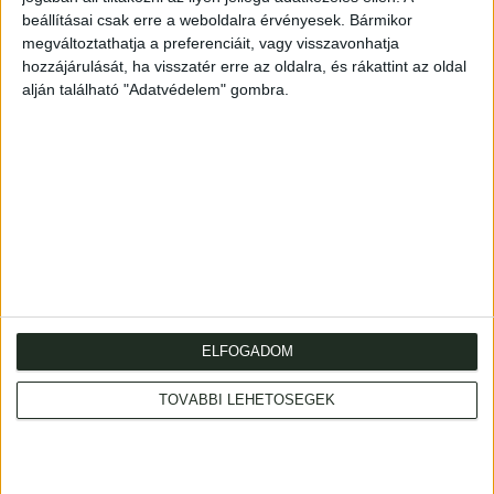
beállításai csak erre a weboldalra érvényesek. Bármikor
Illustrated original paper. Uncut.
megváltoztathatja a preferenciáit, vagy visszavonhatja
197+(2)p. Pethő Sándornak dedikált példány.
hozzájárulását, ha visszatér erre az oldalra, és rákattint az oldal
alján található "Adatvédelem" gombra.
Rajzos, kiadói papírborítóban. Körülvágatlan példány.
ELFOGADOM
Cím
: 1053 Budapest., Múzeum krt. 13-15.
Telefon
: +36 1 317 3514
TOVÁBBI LEHETŐSÉGEK
Nyitva
: hétköznap 10-18h, szombat 10-14h
Email
: eladas@kozpontiantikvarium.hu