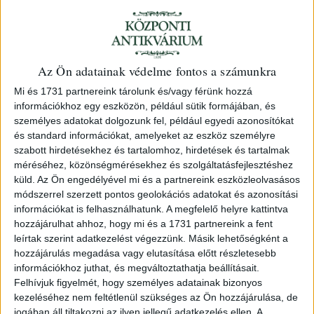
Diénes Jenő, Dr. ikafalvi
Az Ön adatainak védelme fontos a számunkra
Nagyenyedi diákélet a XIX. század
Mi és 1731 partnereink tárolunk és/vagy férünk hozzá
végén. Emlékezések a Bethlen
információkhoz egy eszközön, például sütik formájában, és
kollégiumi diákszokásokra.
személyes adatokat dolgozunk fel, például egyedi azonosítókat
és standard információkat, amelyeket az eszköz személyre
1924 Cluj-Kolozsvár Minerva Rt
szabott hirdetésekhez és tartalomhoz, hirdetések és tartalmak
méréséhez, közönségmérésekhez és szolgáltatásfejlesztéshez
138. árverés
/ 88.
küld.
Az Ön engedélyével mi és a partnereink eszközleolvasásos
módszerrel szerzett pontos geolokációs adatokat és azonosítási
információkat is felhasználhatunk. A megfelelő helyre kattintva
Kikiáltási ár:
5 000 Ft
hozzájárulhat ahhoz, hogy mi és a 1731 partnereink a fent
Leütési ár:
6 500 Ft
leírtak szerint adatkezelést végezzünk. Másik lehetőségként a
hozzájárulás megadása vagy elutasítása előtt részletesebb
Azonosító
információkhoz juthat, és megváltoztathatja beállításait.
94486
Felhívjuk figyelmét, hogy személyes adatainak bizonyos
kezeléséhez nem feltétlenül szükséges az Ön hozzájárulása, de
jogában áll tiltakozni az ilyen jellegű adatkezelés ellen. A