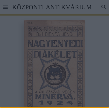
Ugrás
KÖZPONTI ANTIKVÁRIUM
a
tartalomra