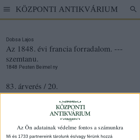
Ugrás
KÖZPONTI ANTIKVÁRIUM
a
tartalomra
Dobsa Lajos
Az 1848. évi francia forradalom. ---
szemtanu.
1848 Pesten Beimel ny
83. árverés
/ 20.
Kikiáltási ár:
6 000 Ft
Leütési ár:
10 000 Ft
Azonosító
Az Ön adatainak védelme fontos a számunkra
71279
Mi és 1733 partnereink tárolunk és/vagy férünk hozzá