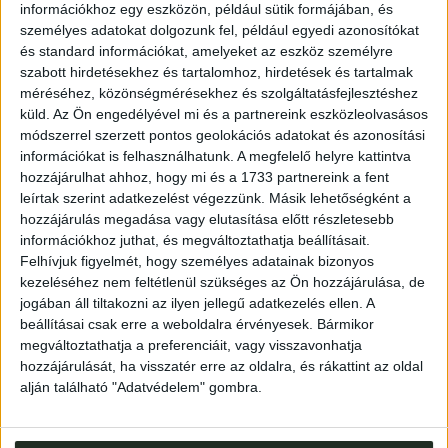
információkhoz egy eszközön, például sütik formájában, és
személyes adatokat dolgozunk fel, például egyedi azonosítókat
(2)+62p.
és standard információkat, amelyeket az eszköz személyre
Kiadói papírborítóban. Körülvágatlan példány.
szabott hirdetésekhez és tartalomhoz, hirdetések és tartalmak
méréséhez, közönségmérésekhez és szolgáltatásfejlesztéshez
küld.
Az Ön engedélyével mi és a partnereink eszközleolvasásos
módszerrel szerzett pontos geolokációs adatokat és azonosítási
információkat is felhasználhatunk. A megfelelő helyre kattintva
hozzájárulhat ahhoz, hogy mi és a 1733 partnereink a fent
leírtak szerint adatkezelést végezzünk. Másik lehetőségként a
hozzájárulás megadása vagy elutasítása előtt részletesebb
információkhoz juthat, és megváltoztathatja beállításait.
Felhívjuk figyelmét, hogy személyes adatainak bizonyos
kezeléséhez nem feltétlenül szükséges az Ön hozzájárulása, de
Cím
: 1053 Budapest., Múzeum krt. 13-15.
jogában áll tiltakozni az ilyen jellegű adatkezelés ellen. A
Telefon
: +36 1 317 3514
beállításai csak erre a weboldalra érvényesek. Bármikor
megváltoztathatja a preferenciáit, vagy visszavonhatja
Nyitva
: hétköznap 10-18h, szombat 10-14h
hozzájárulását, ha visszatér erre az oldalra, és rákattint az oldal
Email
: eladas@kozpontiantikvarium.hu
alján található "Adatvédelem" gombra.