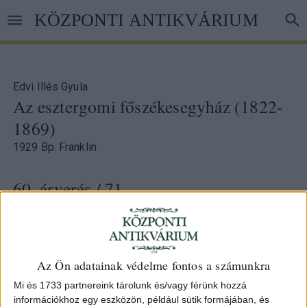
Ugrás
KÖZPONTI ANTIKVÁRIUM
a
tartalomra
Edvi Illés Gyula
Az esztergomi főszékesegyház (1822-
1869)
1929 Bp. Franklin
60. árverés
/ 71.
Azonosító
60777
Az Ön adatainak védelme fontos a számunkra
47p. Szövegközti illusztrációkkal.
Mi és 1733 partnereink tárolunk és/vagy férünk hozzá
információkhoz egy eszközön, például sütik formájában, és
Kiadói papírborítóban.