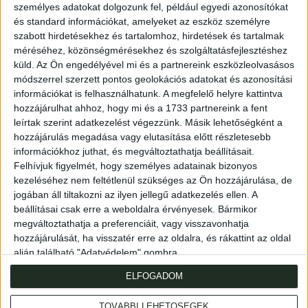
személyes adatokat dolgozunk fel, például egyedi azonosítókat
és standard információkat, amelyeket az eszköz személyre
szabott hirdetésekhez és tartalomhoz, hirdetések és tartalmak
méréséhez, közönségmérésekhez és szolgáltatásfejlesztéshez
küld.
Az Ön engedélyével mi és a partnereink eszközleolvasásos
módszerrel szerzett pontos geolokációs adatokat és azonosítási
információkat is felhasználhatunk. A megfelelő helyre kattintva
hozzájárulhat ahhoz, hogy mi és a 1733 partnereink a fent
leírtak szerint adatkezelést végezzünk. Másik lehetőségként a
hozzájárulás megadása vagy elutasítása előtt részletesebb
információkhoz juthat, és megváltoztathatja beállításait.
Cím
: 1053 Budapest., Múzeum krt. 13-15.
Felhívjuk figyelmét, hogy személyes adatainak bizonyos
Telefon
: +36 1 317 3514
kezeléséhez nem feltétlenül szükséges az Ön hozzájárulása, de
jogában áll tiltakozni az ilyen jellegű adatkezelés ellen. A
Nyitva
: hétköznap 10-18h, szombat 10-14h
beállításai csak erre a weboldalra érvényesek. Bármikor
Email
: eladas@kozpontiantikvarium.hu
megváltoztathatja a preferenciáit, vagy visszavonhatja
hozzájárulását, ha visszatér erre az oldalra, és rákattint az oldal
alján található "Adatvédelem" gombra.
Facebook
MAE
Axioart.com
Invaluable.com
ILAB
|
ELFOGADOM
Adatvédelmi szabályzat
AML-nyilatkozat
TOVÁBBI LEHETŐSÉGEK