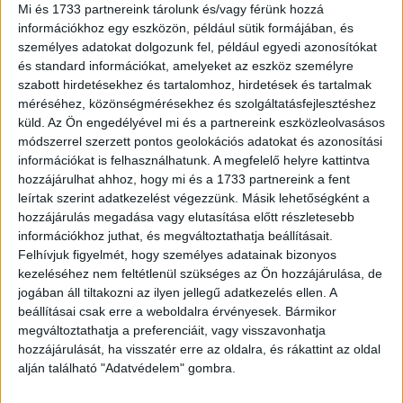
fen-tartása... el-mondott... Salánki Lászlo...)
Mi és 1733 partnereink tárolunk és/vagy férünk hozzá
(Kolozsvár, 1787. Ref. Koll.) (32)p. Példányunkban csak a
információkhoz egy eszközön, például sütik formájában, és
második prédikáció és a versek találhatók meg, az első
személyes adatokat dolgozunk fel, például egyedi azonosítókat
és standard információkat, amelyeket az eszköz személyre
12 levél hiányzik.
szabott hirdetésekhez és tartalomhoz, hirdetések és tartalmak
Hozzákötve:
méréséhez, közönségmérésekhez és szolgáltatásfejlesztéshez
Isten hivogató követe koporsóval együtt-járó halál… elö-
küld.
Az Ön engedélyével mi és a partnereink eszközleolvasásos
mondotta Megyaszai János, a' Báji Réf. Ekl. Prédikátora.
módszerrel szerzett pontos geolokációs adatokat és azonosítási
(Debrecen, 1766. Városi nyomda.) (2)+34+(3)+37-88p.
információkat is felhasználhatunk. A megfelelő helyre kattintva
A kötet ezen kívül Szathmári Paksi Mihály és Szathmári
hozzájárulhat ahhoz, hogy mi és a 1733 partnereink a fent
Paksi Pál pataki, valamint Szathmári Paksi István
leírtak szerint adatkezelést végezzünk. Másik lehetőségként a
hozzájárulás megadása vagy elutasítása előtt részletesebb
debreceni professzorok 1-1 beszédét tartalmazza.
információkhoz juthat, és megváltoztathatja beállításait.
Hozzákötve:
Felhívjuk figyelmét, hogy személyes adatainak bizonyos
Ama Virágszál-korában elhervadott szüznek… Tóldalagi
kezeléséhez nem feltétlenül szükséges az Ön hozzájárulása, de
Sára kis-asszony ö nagyságának... végső bútsúzása...
jogában áll tiltakozni az ilyen jellegű adatkezelés ellen. A
Kolosváratt, 1750. S. Pataki Jósef. (8)p.
beállításai csak erre a weboldalra érvényesek. Bármikor
E nyomtatvány kétszer szerepel a kolligátumban.
megváltoztathatja a preferenciáit, vagy visszavonhatja
Hozzákötve:
hozzájárulását, ha visszatér erre az oldalra, és rákattint az oldal
alján található "Adatvédelem" gombra.
Testére nézve porrá lött, lelkére nézve pedig Istenéhez...
visszá tért... Thóldi Ádám...