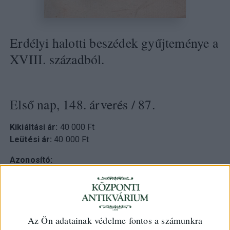
Erdélyi halotti beszédek gyűjteménye a
XVIII. századból.
Első nap, 148. árverés
/ 87.
Kikiáltási ár:
40 000 Ft
Leütési ár:
40 000 Ft
Azonosító
98367
Az Ön adatainak védelme fontos a számunkra
(Valoságos atyafiui igaz indulatbol... jo emlékezet' örökös