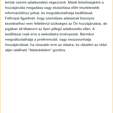
leírtak szerint adatkezelést végezzünk. Másik lehetőségként a
hozzájárulás megadása vagy elutasítása előtt részletesebb
A mű első kiadása Bécsben látott napvilágot 1815-ben,
információkhoz juthat, és megváltoztathatja beállításait.
Kerekes Ferenc adta ki az átdolgozatlan változat
Felhívjuk figyelmét, hogy személyes adatainak bizonyos
kéziratos másolata alapján. Fazekas tiltakozott a neve
kezeléséhez nem feltétlenül szükséges az Ön hozzájárulása, de
jogában áll tiltakozni az ilyen jellegű adatkezelés ellen. A
nélkül megjelent kiadás ellen, és az átdolgozott és
beállításai csak erre a weboldalra érvényesek. Bármikor
bővített szöveg megjelenését követelte. Mint az
megváltoztathatja a preferenciáit, vagy visszavonhatja
olvasókhoz írt ajánlásában utal erre: "Bétsbe ugyan hírem
hozzájárulását, ha visszatér erre az oldalra, és rákattint az oldal
nélkül szöke pőre gatyábann / És bogjás fővel: most én
alján található "Adatvédelem" gombra.
tsimbókba kötözve / Fürtjeit, és e' kis Katzagánkát vetve
nyakába, / A' Korhelyt, fogadott Apjának vissza botsátom."
A kötetet Márton József, Csokonai műveinek kiadója
rendezte sajtó alá. A négy rézmetszetű tábla F. S.
Göbwart munkája. A kritikai kiadás alapján két
szövegváltozata ismert. Példányunk az "A" változatot
tartalmazza, amelynek címlapján fametszetű könyvdísz
található (a másik variánson csak szedett szöveg van).
20th-century half leather in modern hardpaper case.
16p.+4t.