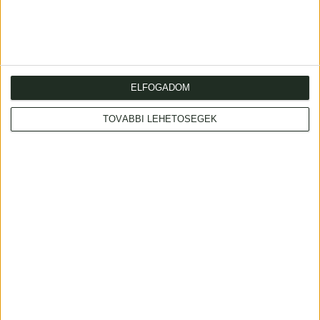
XX. századi félbőr-kötésben, modern papírtokban.
ELFOGADOM
TOVÁBBI LEHETŐSÉGEK
Cím
: 1053 Budapest., Múzeum krt. 13-15.
Telefon
: +36 1 317 3514
Nyitva
: hétköznap 10-18h, szombat 10-14h
Email
: eladas@kozpontiantikvarium.hu
Facebook
MAE
Axioart.com
Invaluable.com
ILAB
|