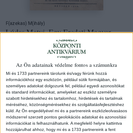
F(azekas) M(ihály)
Lúdas Matyi. Egy Eredeti Magyar
Rege Négy Levonásban. Írta ---.
Második megjobbított Kiadás. Négy
tábla kőre metszett rajzolattal együtt.
Az Ön adatainak védelme fontos a számunkra
1817 Bétsben (Pichler Antal bet.)
Mi és 1733 partnereink tárolunk és/vagy férünk hozzá
információkhoz egy eszközön, például sütik formájában, és
155. árverés
/ 29.
személyes adatokat dolgozunk fel, például egyedi azonosítókat
és standard információkat, amelyeket az eszköz személyre
szabott hirdetésekhez és tartalomhoz, hirdetések és tartalmak
Kikiáltási ár:
800 000 Ft
méréséhez, közönségmérésekhez és szolgáltatásfejlesztéshez
küld.
Az Ön engedélyével mi és a partnereink eszközleolvasásos
Azonosító
módszerrel szerzett pontos geolokációs adatokat és azonosítási
100145
információkat is felhasználhatunk. A megfelelő helyre kattintva
hozzájárulhat ahhoz, hogy mi és a 1733 partnereink a fent